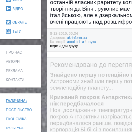
останній власник раритету кол
творіння да Вінчі, рукопис має
ВІДЕО
італійською, але в дзеркальном
вчені працюють над розшифро
ОБРАНЕ
ТЕГИ
8-12-2010, 00:34
Джерело:
ukrinform.ua
Категорії:
инші світи
/
наука
версія для друку
ПРО НАС
АВТОРИ
Рекомендовано до перегля
РЕКЛАМА
Знайдено першу потенційно 
КОНТАКТИ
Астрономи знайшли першу пот
землеподібну планету...
Крижаний покров Антарктики
ГАЛИЧИНА:
ніж передбачалося
Нові дослідження температурн
ПОСПІЛЬСТВО
покров Антарктики нагріваєтьс
ЕКОНОМІКА
передбачалося раніше, повід
КУЛЬТУРА
корпорація Бі-бі-сі з посиланн