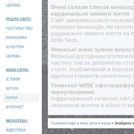
ЦЕРКВА
Вчені склали список винаході
кардинально змінити життя
РЕШТА СВІТУ:
Сайт американського науковог
наукових винаходів, які протя
ПОСПІЛЬСТВО
радикально змінити життя на п
ЕКОНОМІКА
della Sera...
КУЛЬТУРА
Японські вчені зуміли вирост
Японські дослідники оголосили
ЦЕРКВА
частину ока за допомогою стов
статті, опублікованій в журналі
ИНШІ СВІТИ:
вдалося створити синтетичну сі
ІСТОРІЯ
Телескоп WISE сфотографува
ШТУКА
зореутворення
Інфрачервоний телескоп НАС
НАУКА
газопилові колони в області з
ІНТЕРНЕТ
МЕДІАТЕКА:
Галичина.Інфо
»
инші світи
»
наука
» Знайдено н
ВІДЕОТЕКА