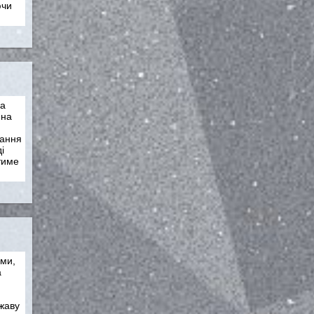
ючи
на
 на
вання
і
тиме
 ми,
а
жаву