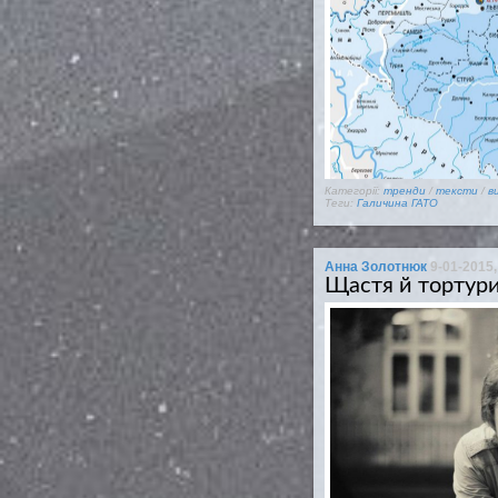
Категорії:
тренди
/
тексти
/
в
Теги:
Галичина
ГАТО
Анна Золотнюк
9-01-2015,
Щастя й тортури