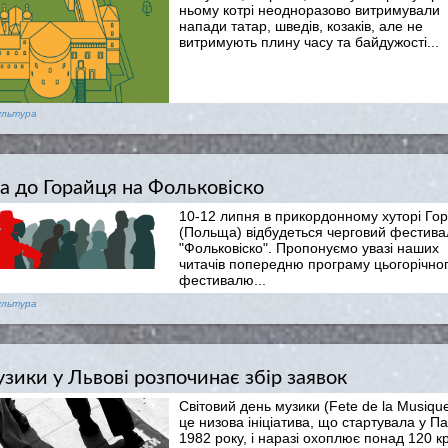
ньому котрі неодноразово витримували
напади татар, шведів, козаків, але не
витримують плину часу та байдужості...
ультура
а до Горайця на Фольковіско
10-12 липня в прикордонному хуторі Го
(Польща) відбудеться черговий фестива
"Фольковіско". Пропонуємо увазі наших
читачів попередню програму цьогорічно
фестивалю...
ультура
зики у Львові розпочинає збір заявок
Світовий день музики (Fete de la Musique
це низова ініціатива, що стартувала у П
1982 року, і наразі охоплює понад 120 к