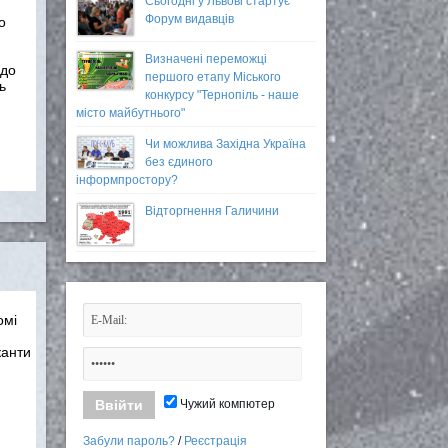
Сьогодні у Львові стартує
Форум видавців
о
Визначені переможці
 до
першого етапу Міського
ь
конкурсу "Тернопіль - наше
місто майбутнього"
Чи можлива Західна Україна
без єдиного
інформпростору?
Відторгнення Галичини
омі
канти
Чужий компютер
Забули пароль?
/
Реєстрація