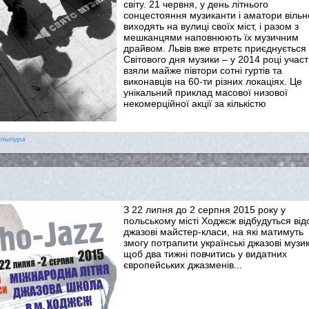
світу. 21 червня, у день літнього
сонцестояння музиканти і аматори вільн
виходять на вулиці своїх міст, і разом з
мешканцями наповнюють їх музичним
драйвом. Львів вже втретє приєднується
Світового дня музики – у 2014 році участ
взяли майже півтори сотні гуртів та
виконавців на 60-ти різних локаціях. Це
унікальний приклад масової низової
некомерційної акції за кількістю
ультура
З 22 липня до 2 серпня 2015 року у
польському місті Ходжєж відбудуться від
джазові майстер-класи, на які матимуть
змогу потрапити українські джазові музи
щоб два тижні повчитись у видатних
європейських джазменів...