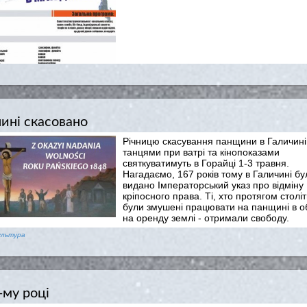
ині скасовано
Річницю скасування панщини в Галичині
танцями при ватрі та кінопоказами
святкуватимуть в Горайці 1-3 травня.
Нагадаємо, 167 років тому в Галичині бу
видано Імператорський указ про відміну
кріпосного права. Ті, хто протягом століт
були змушені працювати на панщині в о
на оренду землі - отримали свободу.
ультура
-му році