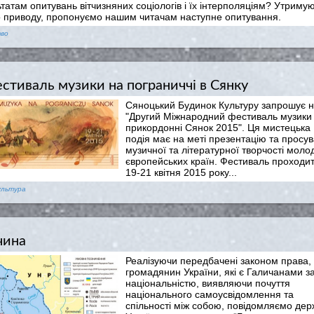
татам опитувань вітчизняних соціологів і їх інтерполяціям? Утриму
о приводу, пропонуємо нашим читачам наступне опитування.
тво
тиваль музики на пограниччі в Сянку
Сяноцький Будинок Культуру запрошує 
"Другий Міжнародний фестиваль музики
прикордонні Сянок 2015". Ця мистецька
подія має на меті презентацію та просу
музичної та літературної творчості молод
європейських країн. Фестиваль проходи
19-21 квітня 2015 року...
ультура
чина
Реалізуючи передбачені законом права,
громадянин України, які є Галичанами з
національністю, виявляючи почуття
національного самоусвідомлення та
спільності між собою, повідомляємо дер