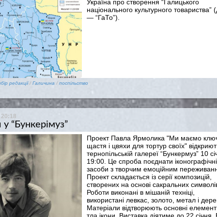
Україна про створення “Галицького
національного культурного товариства” (
— “ГаТо”).
ибір редакції
/
Галичина
/
поспільство
 20:18
 у “Бункерімуз”
Проект Павла Ярмолика "Ми маємо ключі
щастя і цвяхи для тортур своїх" відкриют
тернопільській галереї “Бункермуз” 10 сі
19:00. Це спроба поєднати іконографічні
засоби з творчим емоційним переживан
Проект складається із серії композицій,
створених на основі сакральних символі
Роботи виконані в мішаній техніці,
використані левкас, золото, метал і дере
Матеріали відтворюють основні елемент
тла ікони. Виставка діятиме до 22 січня. 