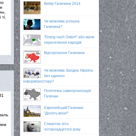
ло
Вибір Галичини 2014
це
ян,
 ті,
Чи можлива успішна
Галичина?
"Drang nach Osten!" або мале
переселення народів
Відторгнення Галичини
Чи можлива Західна Україна
без єдиного
інформпростору?
Політична самоорганізація
31
Галичан
Європейській Галичині
"Досить воєн!"
валь
Спекотне літо
лем
чотирнадцятого року