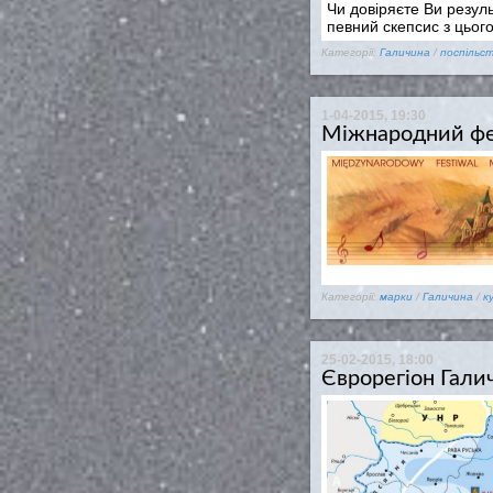
Чи довіряєте Ви резуль
певний скепсис з цьог
Категорії:
Галичина
/
поспільс
1-04-2015, 19:30
Міжнародний фес
Категорії:
марки
/
Галичина
/
к
25-02-2015, 18:00
Єврорегіон Гали