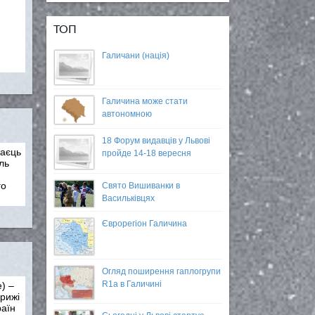
ТОП
Галичани (нація)
Галичина може стати
автономною
18 Форум видавців у Львові
раєць
пройде 14-18 вересня
ль
го
Свято Вишиванки в
Васильківцях
Єврорегіон Галичина
Огляд поширення гаплогрупи
R1a в Галичині
) –
арижі
раїн