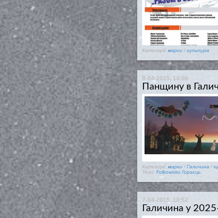
Категорії:
марки
/
культура
8-04-2015, 14:06
Панщину в Галич
Категорії:
марки
/
Галичина
/
к
Теги:
Folkowisko
Гораєць
7-04-2015, 18:52
Галичина у 2025