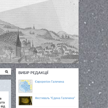
ВИБІР РЕДАКЦІЇ
Єврорегіон Галичина
Фестиваль "Єдина Галичина"
в
шта
 від