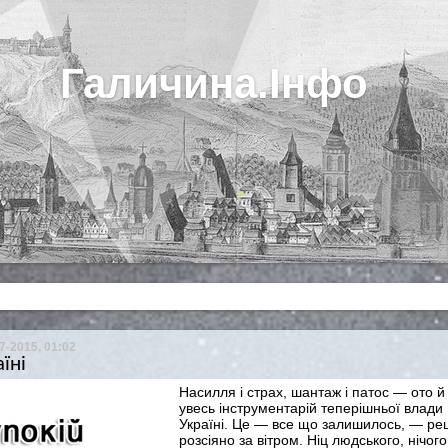
Галичина.Інфо
7-2015, 01:02
їні
Насилля і страх, шантаж і патос — ото й
увесь інструментарій теперішньої влади 
Україні. Це — все що залишилось, — ре
розсіяно за вітром. Ніц людського, нічого