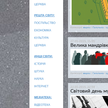
ЦЕРКВА
РЕШТА СВІТУ:
ПОСПІЛЬСТВО
Категорії:
марки
/
Галичина
/
к
ЕКОНОМІКА
КУЛЬТУРА
27-05-2015, 15:55
Велика мандрівк
ЦЕРКВА
ИНШІ СВІТИ:
ІСТОРІЯ
ШТУКА
Категорії:
марки
/
Галичина
/
к
НАУКА
ІНТЕРНЕТ
22-05-2015, 22:59
Світовий день му
МЕДІАТЕКА:
ВІДЕОТЕКА