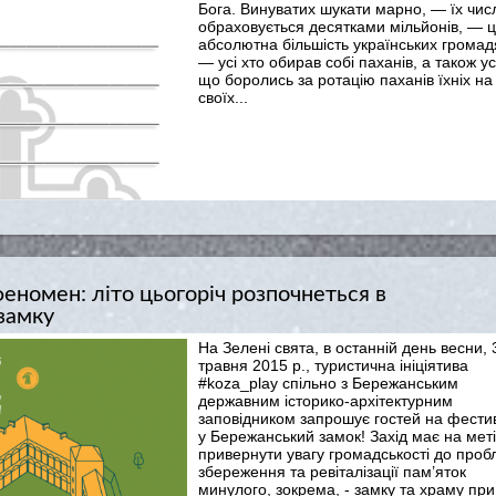
Бога. Винуватих шукати марно, — їх чис
обраховується десятками мільйонів, — 
абсолютна більшість українських громад
— усі хто обирав собі паханів, а також усі
що боролись за ротацію паханів їхніх на
своїх...
еномен: літо цьогоріч розпочнеться в
замку
На Зелені свята, в останній день весни, 
травня 2015 р., туристична ініціятива
#koza_play спільно з Бережанським
державним історико-архітектурним
заповідником запрошує гостей на фести
у Бережанський замок! Захід має на меті
привернути увагу громадськості до проб
збереження та ревіталізації пам’яток
минулого, зокрема, - замку та храму при