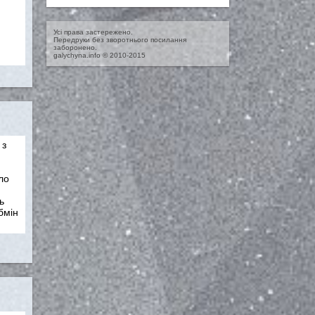
Усі права застережено.
Передруки без зворотнього посилання
заборонено.
galychyna.info © 2010-2015
 з
ло
ь
бмін