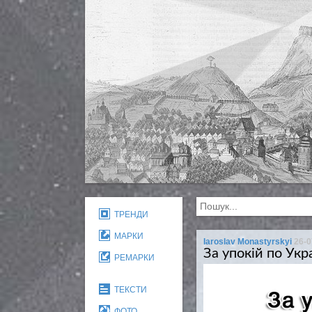
ТРЕНДИ
МАРКИ
Iaroslav Monastyrskyi
26-0
За упокій по Укра
РЕМАРКИ
ТЕКСТИ
ФОТО