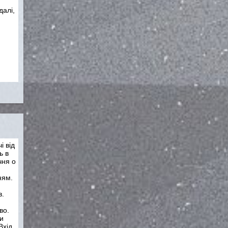
далі,
 від
ь в
чня о
ням.
в.
во.
и
Вхід