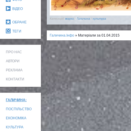
ВІДЕО
Категорії:
марки
/
Галичина
/
культура
ОБРАНЕ
ТЕГИ
Галичина.Інфо
» Матеріали за 01.04.2015
ПРО НАС
АВТОРИ
РЕКЛАМА
КОНТАКТИ
ГАЛИЧИНА:
ПОСПІЛЬСТВО
ЕКОНОМІКА
КУЛЬТУРА