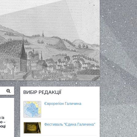
ВИБІР РЕДАКЦІЇ
Єврорегіон Галичина
 із
о –
Фестиваль "Єдина Галичина"
оці