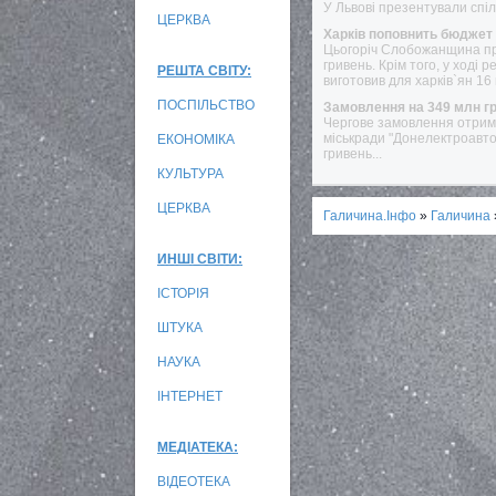
У Львові презентували спіл
ЦЕРКВА
Харків поповнить бюджет 
Цьогоріч Слобожанщина при
гривень. Крім того, у ході
РЕШТА СВІТУ:
виготовив для харків`ян 16 
ПОСПІЛЬСТВО
Замовлення на 349 млн гр
Чергове замовлення отрима
міськради "Донелектроавто
ЕКОНОМІКА
гривень...
КУЛЬТУРА
ЦЕРКВА
Галичина.Інфо
»
Галичина
ИНШІ СВІТИ:
ІСТОРІЯ
ШТУКА
НАУКА
ІНТЕРНЕТ
МЕДІАТЕКА:
ВІДЕОТЕКА