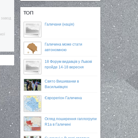
ТОП
й завод
Галичани (нація)
кої
Галичина може стати
автономною
18 Форум видавців у Львові
пройде 14-18 вересня
Свято Вишиванки в
Васильківцях
Єврорегіон Галичина
Огляд поширення гаплогрупи
R1a в Галичині