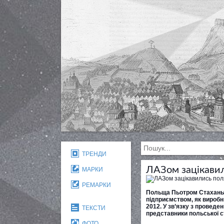
ТРЕНДИ
ЛАЗом зацікави
МАРКИ
РЕМАРКИ
Польща Пьотром Стаханьчи
підприємством, як виробн
2012. У зв’язку з проведе
ТЕКСТИ
представники польської с
ФОТО