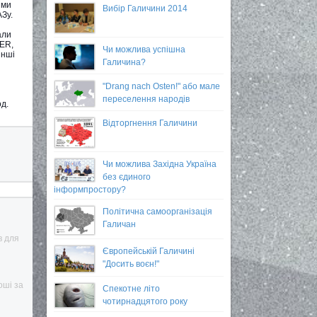
ими
Вибір Галичини 2014
АЗу.
али
TER,
Чи можлива успішна
інші
Галичина?
"Drang nach Osten!" або мале
переселення народів
д.
Відторгнення Галичини
Чи можлива Західна Україна
без єдиного
інформпростору?
Політична самоорганізація
Галичан
в для
Європейській Галичині
"Досить воєн!"
оші за
Спекотне літо
чотирнадцятого року