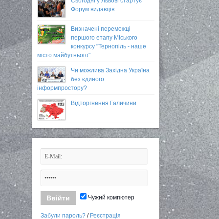
Сьогодні у Львові стартує
Форум видавців
Визначені переможці
першого етапу Міського
конкурсу "Тернопіль - наше
місто майбутнього"
Чи можлива Західна Україна
без єдиного
інформпростору?
Відторгнення Галичини
Чужий компютер
Забули пароль?
/
Реєстрація