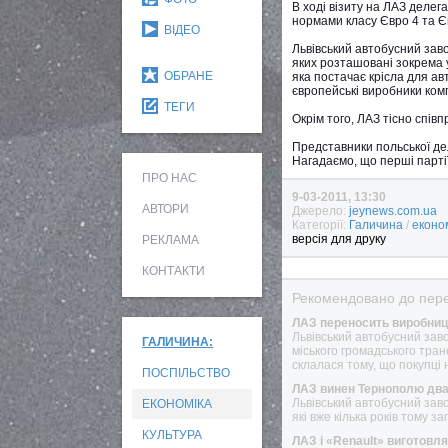
В ході візиту на ЛАЗ деле
нормами класу Євро 4 та Єв
ВІДЕО
Львівський автобусний зав
яких розташовані зокрема 
ОБРАНЕ
яка постачає крісла для ав
європейські виробники ком
ТЕГИ
Окрім того, ЛАЗ тісно співп
Представники польської де
Нагадаємо, що перші партії
ПРО НАС
9-03-2011, 13:30
АВТОРИ
Джерело:
jeynews.com.ua
Категорії:
Галичина
/
еконо
версія для друку
РЕКЛАМА
КОНТАКТИ
Рекомендовано до пере
ЛАЗ переносить виробницт
Львівський автобусний зав
ГАЛИЧИНА:
міського громадського тра
склалася тому, що покупці 
ПОСПІЛЬСТВО
ЛАЗ винен Тернополю два
Львівський автобусний заво
ЕКОНОМІКА
які вже кілька років тому 
КУЛЬТУРА
ЛАЗ і «Renault» виготовл