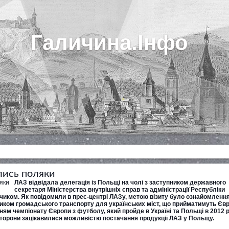
Галичина.Інфо
лись поляки
ЛАЗ відвідала делегація із Польщі на чолі з заступником державного
секретаря Міністерства внутрішніх справ та адміністрації Республіки
ком. Як повідомили в прес-центрі ЛАЗу, метою візиту було ознайомлення
иком громадського транспорту для українських міст, що прийматимуть Євр
нням чемпіонату Європи з футболу, який пройде в Україні та Польщі в 2012 р
торони зацікавилися можливістю постачання продукції ЛАЗ у Польщу.