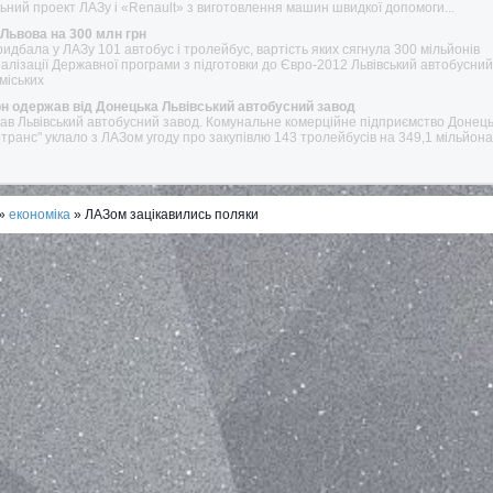
ьний проект ЛАЗу і «Renault» з виготовлення машин швидкої допомоги...
Львова на 300 млн грн
дбала у ЛАЗу 101 автобус і тролейбус, вартість яких сягнула 300 мільйонів
 реалізації Державної програми з підготовки до Євро-2012 Львівський автобусни
міських
н одержав від Донецька Львівський автобусний завод
в Львівський автобусний завод. Комунальне комерційне підприємство Донець
транс" уклало з ЛАЗом угоду про закупівлю 143 тролейбусів на 349,1 мільйона
»
економіка
» ЛАЗом зацікавились поляки