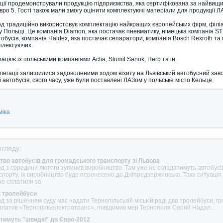
гації продемонстрували продукцію підприємства, яка сертифікована за найвищ
ро 5. Гості також мали змогу оцінити комплектуючі матеріали для продукції Л
од традиційно використовує комплектацію найкращих європейських фірм, філі
у Польщі. Це компанія Diamon, яка постачає пневматику, німецька компанія S
тобусів, компанія Haldex, яка постачає сепаратори, компанія Bosch Rexroth та 
плектуючих.
рацює із польськими компаніями Actia, Stomil Sanok, Herb та ін.
легації залишилися задоволеними ходом візиту на Львівський автобусний заво
 автобусів, свого часу, уже були поставлені ЛАЗом у польське місто Кельце.
міка
гляду:
во автобусів для громадського транспорту зі Львова
од з середини лютого зупинив виробництво. Там уже не складатимуть автобусі
нспорту, їх виробництво буде перенесено до Дніпродзержинська. Така ситуація
не сплатили за
 тролейбуси
д за рішенням суду має надати Тернопільській міській раді два тролейбуси, гр
заплатив «Тернопільелектротранс», повідомив мер Тернополя Сергій Надал...
ятимуть "швидкі" до Євро-2012