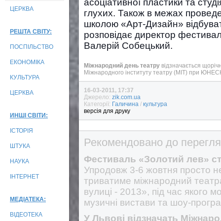
асоціативної пластики та студі
ЦЕРКВА
глухих. Також в межах провед
школою «Арт-Дизайн» відбуват
РЕШТА СВІТУ:
розповідає директор фестива
Валерій Собецький.
ПОСПІЛЬСТВО
ЕКОНОМІКА
Міжнародний день театру
відзначається щорічно
Міжнародного інституту театру (МІТ) при ЮНЕСК
КУЛЬТУРА
16-03-2011, 17:37
ЦЕРКВА
Джерело:
zik.com.ua
Категорії:
Галичина
/
культура
версія для друку
ИНШІ СВІТИ:
ІСТОРІЯ
Рекомендовано до перегля
ШТУКА
Фестиваль «Золотий лев» ст
НАУКА
Упродовж 3-6 жовтня просто н
ІНТЕРНЕТ
триватиме міжнародний театр
вулиці - 2013», під час якого 
МЕДІАТЕКА:
музичні вистави та шоу-програм
ВІДЕОТЕКА
У Львові відзначать Міжнаро