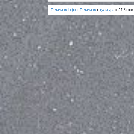
Галичина.Інфо
»
Галичина
»
культура
» 27 берез