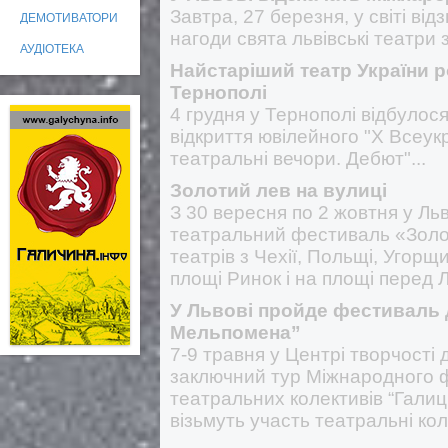
Завтра, 27 березня, у світі ві
ДЕМОТИВАТОРИ
нагоди свята львівські театри 
АУДІОТЕКА
Найстаріший театр України 
Тернополі
4 грудня у Тернополі відбулос
відкриття ювілейного "Х Всеук
театральні вечори. Дебют"...
Золотий лев на вулиці
З 30 вересня по 2 жовтня у Л
театральний фестиваль «Золот
театрів з Чехії, Польщі, Угорщ
площі Ринок і на площі перед 
У Львові пройде фестиваль 
Мельпомена”
7-9 травня у Центрі творчості
заключний тур Міжнародного 
театральних колективів “Гали
візьмуть участь театральні коле