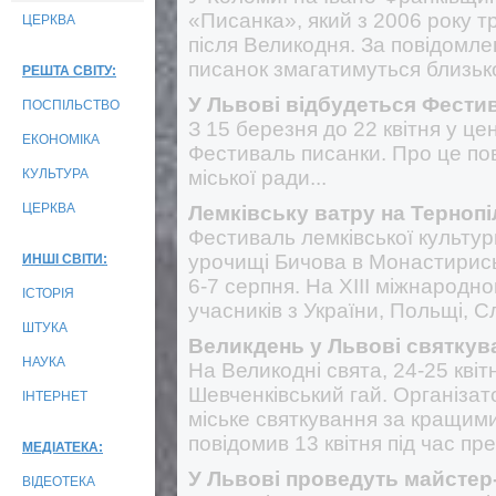
«Писанка», який з 2006 року т
ЦЕРКВА
після Великодня. За повідомле
писанок змагатимуться близьк
РЕШТА СВІТУ:
У Львові відбудеться Фести
ПОСПІЛЬСТВО
З 15 березня до 22 квітня у ц
ЕКОНОМІКА
Фестиваль писанки. Про це пов
КУЛЬТУРА
міської ради...
ЦЕРКВА
Лемківську ватру на Тернопі
Фестиваль лемківської культур
урочищі Бичова в Монастириськ
ИНШІ СВІТИ:
6-7 серпня. На XIII міжнародн
ІСТОРІЯ
учасників з України, Польщі, С
ШТУКА
Великдень у Львові святкув
НАУКА
На Великодні свята, 24-25 квіт
Шевченківський гай. Організа
ІНТЕРНЕТ
міське святкування за кращими
повідомив 13 квітня під час п
МЕДІАТЕКА:
У Львові проведуть майстер-
ВІДЕОТЕКА