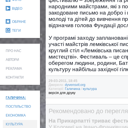
фестивалю – збереження та ро
народними майстрами, які з по
ВІДЕО
закодоване письмо на добро і
молоді та дітей до вивчення пр
ОБРАНЕ
відзначив голова Фундації до
ТЕГИ
У програмі заходу заплановані
участі майстрів лемківської п
круглий стіл «Лемківська писан
ПРО НАС
мистецтві». Фестиваль – це сп
АВТОРИ
оберегом людини, родини, Бат
культуру найбільш західної гі
РЕКЛАМА
КОНТАКТИ
29-03-2011, 18:45
Джерело:
dyvensvit.org
Категорії:
Галичина
/
культура
версія для друку
ГАЛИЧИНА:
ПОСПІЛЬСТВО
Рекомендовано до перегля
ЕКОНОМІКА
На Прикарпатті триває фест
КУЛЬТУРА
У Коломиї на Івано-Франківщи