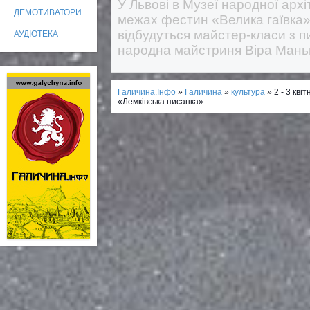
У Львові в Музеї народної архі
ДЕМОТИВАТОРИ
межах фестин «Велика гаївка» 9
відбудуться майстер-класи з п
АУДІОТЕКА
народна майстриня Віра Маньк
Галичина.Інфо
»
Галичина
»
культура
» 2 - 3 кві
«Лемківська писанка».