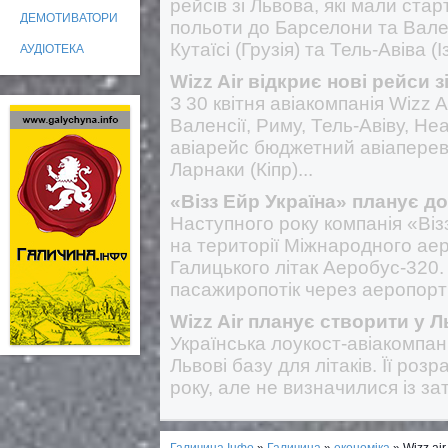
рейсів зі Львова, які мали ст
ДЕМОТИВАТОРИ
польоти до Барселони та Валенс
Кутаїсі (Грузія) та Тель-Авіва (Із
АУДІОТЕКА
Wizz Air відкриє нові рейси 
З 30 квітня авіакомпанія Wizz A
Валенсії, Риму, Тель-Авіву, Не
авіарейс бюджетний авіапереві
Ларнаки (Кіпр)...
«Візз Ейр Україна» планує до
Наступного року компанія «Ві
на території Міжнародного аер
Галицького літак Аеробус-320.
пасажиропотік через аеропорт 
Wizz Air планує створити у Л
Українська лоукост-авіакомпані
Львові базу для літаків. Її ро
року, але не визначилися із за