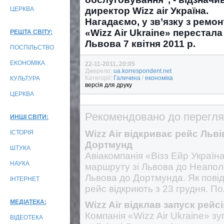
ЦЕРКВА
директор Wizz air Україна.
Нагадаємо, у зв’язку з ремо
«Wizz Air Ukraine» перестал
РЕШТА СВІТУ:
Львова 7 квітня 2011 р.
ПОСПІЛЬСТВО
ЕКОНОМІКА
22-11-2011, 20:05
Джерело:
ua.korrespondent.net
Категорії:
Галичина
/
економіка
КУЛЬТУРА
версія для друку
ЦЕРКВА
Рекомендовано до перегля
ИНШІ СВІТИ:
Wizz Air відкриває рейс Льв
ІСТОРІЯ
Дортмунд
ШТУКА
Авіакомпанія «Візз Ейр Україн
НАУКА
маршруту зі Львова до Неаполя
Львова до Дортмунда. Як повід
ІНТЕРНЕТ
рейс відкриють з 23 грудня. 
МЕДІАТЕКА:
Wizz Air відклав запуск рейсі
Компанія «Wizz Air Ukraine» зу
ВІДЕОТЕКА