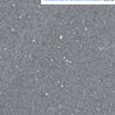
Галичина.Інфо
»
Галичина
»
економіка
» Wizz ai