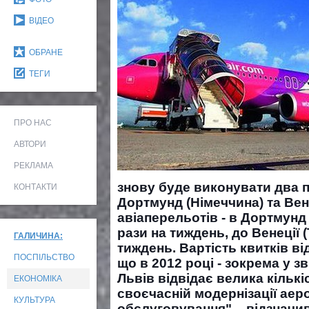
ВІДЕО
ОБРАНЕ
ТЕГИ
ПРО НАС
АВТОРИ
РЕКЛАМА
знову буде виконувати два п
КОНТАКТИ
Дортмунд (Німеччина) та Вене
авіаперельотів - в Дортмунд 
рази на тиждень, до Венеції (
ГАЛИЧИНА:
тиждень. Вартість квитків ві
ПОСПІЛЬСТВО
що в 2012 році - зокрема у з
Львів відвідає велика кількі
ЕКОНОМІКА
своєчасній модернізації аер
КУЛЬТУРА
обслуговування", - відзначи