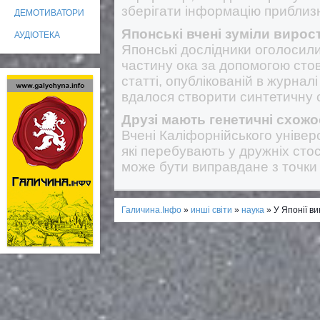
зберігати інформацію приблизн
ДЕМОТИВАТОРИ
Японські вчені зуміли вирост
АУДІОТЕКА
Японські дослідники оголосили
частину ока за допомогою стов
статті, опублікованій в журналі
вдалося створити синтетичну сі
Друзі мають генетичні схожо
Вчені Каліфорнійського універ
які перебувають у дружніх сто
може бути виправдане з точки 
Галичина.Інфо
»
инші світи
»
наука
» У Японії в