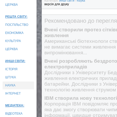
Категорії:
инші світи
/
наука
версія для друку
ЦЕРКВА
РЕШТА СВІТУ:
Рекомендовано до перегля
ПОСПІЛЬСТВО
Вчені створили протез сіткі
ЕКОНОМІКА
живлення
Американські біотехнологи ство
КУЛЬТУРА
не вимагає системи живлення 
ЦЕРКВА
випромінювання...
Вчені розробляють бездрот
ИНШІ СВІТИ:
електроприладів
ІСТОРІЯ
Дослідники з Університету Бе
ШТУКА
живлення електричних приладів
батарейки. Дослідники з Унів
НАУКА
технологію живлення струмом 
ІНТЕРНЕТ
IBM створила нову технологі
Корпорація IBM повідомляє про
МЕДІАТЕКА:
яка дає змогу створювати чипи
ВІДЕОТЕКА
інформації, швидше отримуват