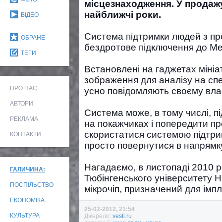
місцезнаходження. У продаж
найближчі роки.
ВІДЕО
Система підтримки людей з п
ОБРАНЕ
бездротове підключення до Ме
ТЕГИ
Встановлені на гаджетах мініа
зображення для аналізу на спе
ПРО НАС
усно повідомляють своєму вла
АВТОРИ
Система може, в тому числі, п
РЕКЛАМА
на покажчиках і попередити п
скористатися системою підтрим
КОНТАКТИ
просто повернутися в напрямку
Нагадаємо, в листопаді 2010 р
ГАЛИЧИНА:
Тюбінгенського університету 
ПОСПІЛЬСТВО
мікрочіп, призначений для імпла
ЕКОНОМІКА
25-02-2012, 21:54
КУЛЬТУРА
Джерело:
vesti.ru