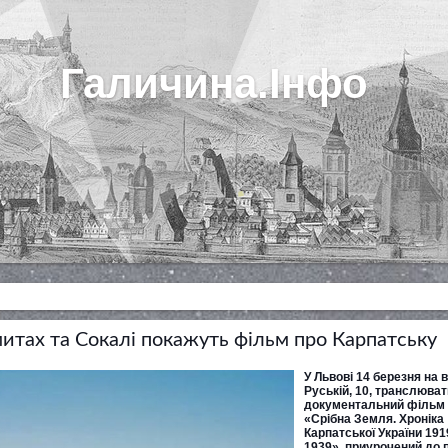
Галичина.Інфо
митах та Сокалі покажуть фільм про Карпатську
У Львові 14 березня на в
Руській, 10, транслюва
документальний фільм
«Срібна Земля. Хроніка
Карпатської України 191
1939», приурочений до 