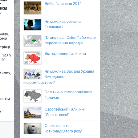
Вибір Галичини 2014
.
вхід
ь
Чи можлива успішна
Галичина?
жаву,
"Drang nach Osten!" або мале
омія
переселення народів
трічці
Відторгнення Галичини
9–1939
 20
Чи можлива Західна Україна
Химич,
без єдиного
–
інформпростору?
Політична самоорганізація
Галичан
 потім
Європейській Галичині
м
"Досить воєн!"
Спекотне літо
чотирнадцятого року