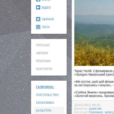
ВІДЕО
ОБРАНЕ
ТЕГИ
ПРО НАС
АВТОРИ
РЕКЛАМА
КОНТАКТИ
Тарас Чолій. Сфільмувала д
«Західно-Український Цент
«Ми хотіли, щоб цей фільм 
за неї боролись і гинули»,
ГАЛИЧИНА:
«Срібна Земля» продовжує 
ПОСПІЛЬСТВО
«Золотий вересень. Хроні
ЕКОНОМІКА
13-03-2013, 09:25
Джерело:
zaxid.net
КУЛЬТУРА
Категорії:
Галичина
/
культ