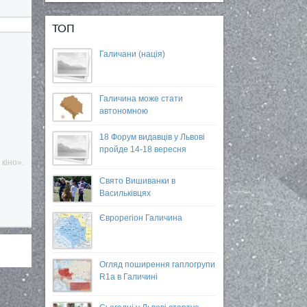
ТОП
Галичани (нація)
Галичина може стати
автономною
18 Форум видавців у Львові
пройде 14-18 вересня
кіно».
Свято Вишиванки в
Васильківцях
Єврорегіон Галичина
Огляд поширення гаплогрупи
R1a в Галичині