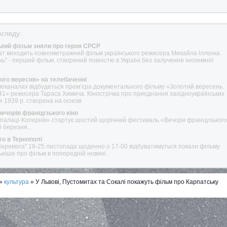
гляду:
ький фільм зняли про героя СРСР
окат виходить повнометражний фільм українського режисера Михайла Іллєнка
" - перший фільм, створений повністю в Україні без залучення іноземної
ого вересня» на телебаченні
елеканалах відбудеться прем’єра документального фільму «Золотий вересень.
1» режисера Тараса Химича. Кінострічка про приєднання західноукраїнських
 1939 р. створена на основі
 вечорів французького кіно
нопалаці-Копернік» стартує шостий щорічний фестиваль «Вечори французького 
 березня...
го в Тернополі
 "Перемога" 18-25 листопада щоденно о 17-00 відбуватимуться покази фільму
ьніше про фільм в попередній новині.
»
культура
» У Львові, Пустомитах та Сокалі покажуть фільм про Карпатську