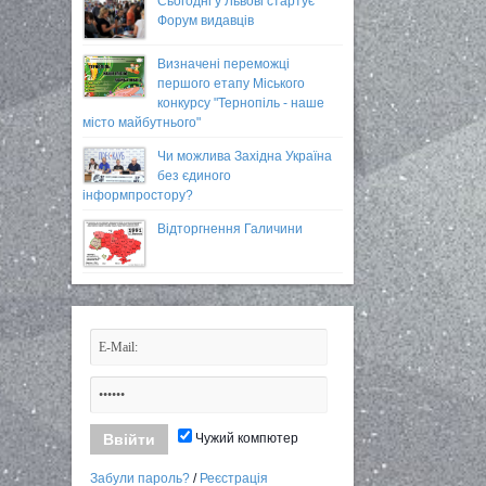
Сьогодні у Львові стартує
Форум видавців
Визначені переможці
першого етапу Міського
конкурсу "Тернопіль - наше
місто майбутнього"
Чи можлива Західна Україна
без єдиного
інформпростору?
Відторгнення Галичини
Чужий компютер
Забули пароль?
/
Реєстрація