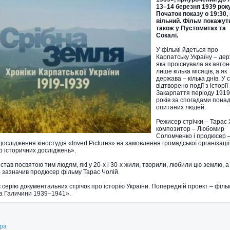
13–14 березня 1939 року
Початок показу о 19:30, 
вільний. Фільм покажут
також у Пустомитах та
Сокалі.
У фільмі йдеться про
Карпатську Україну – дер
яка проіснувала як автон
лише кілька місяців, а як
держава – кілька днів. У с
відтворено події з історії
Закарпаття періоду 191
років за спогадами понад
опитаних людей.
Режисер стрічки – Тарас 
композитор – Любомир
Соломченко і продюсер 
ослідження кіностудія «Invert Pictures» на замовлення громадської організації
р історичних досліджень».
став посвятою тим людям, які у 20-х і 30-х жили, творили, любили цю землю, а
 – зазначив продюсер фільму Тарас Чолій.
серію документальних стрічок про історію України. Попередній проект – філь
ка Галичини 1939–1941».
ура