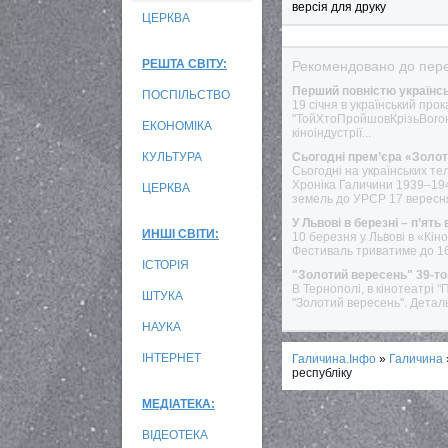
версія для друку
ЦЕРКВА
РЕШТА СВІТУ:
Рекомендовано до пере
Перший повністю українс
ПОСПІЛЬСТВО
19 січня в український пр
"ТойХтоПройшовКрізьВогонь
ЕКОНОМІКА
кіноіндустрії...
КУЛЬТУРА
Сьогодні прем’єра «Золот
Сьогодні на українських т
Хроніка Галичини 1939–194
ЦЕРКВА
земель до УРСР 17 вересня
У Львові в березні – п’ять
ИНШІ СВІТИ:
10 березня у Львові в «Кі
Фестиваль триватиме до 16
ІСТОРІЯ
"Золотий вересень" 39-то
В Тернополі, в кінотеатрі
ШТУКА
"Золотий вересень". Детал
НАУКА
ІНТЕРНЕТ
Галичина.Інфо
»
Галичина
республіку
МЕДІАТЕКА:
ВІДЕОТЕКА