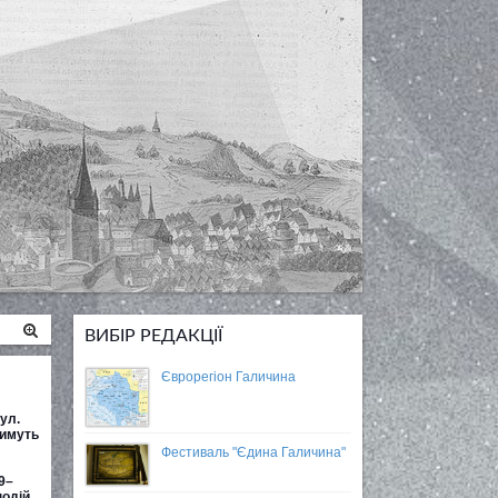
ВИБІР РЕДАКЦІЇ
Єврорегіон Галичина
ул.
тимуть
Фестиваль "Єдина Галичина"
9–
подій