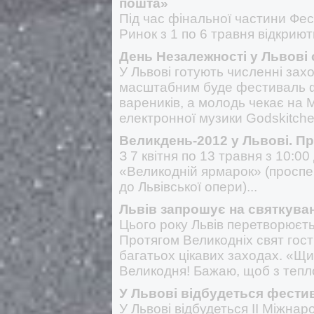
пошта»
Під час фінальної частини Фе
Ринок з 1 по 6 травня відкрию
День Незалежності у Львові
У Львові готують численні зах
масштабним буде фестиваль ф
вареників, а молодь чекає на
електронної музики Godskitch
Великдень-2012 у Львові. П
З 7 квітня по 13 травня з 10:0
«Великодній ярмарок» (проспек
до Львівської опери)...
Львів запрошує на святкува
Цього року Львів перетворюєть
Протягом Великодніх свят гост
багатьох цікавих заходах. «Щи
Великодня! Бажаю, щоб з тепл
У Львові відбудеться фести
У Львові відбудеться ІІ Міжна