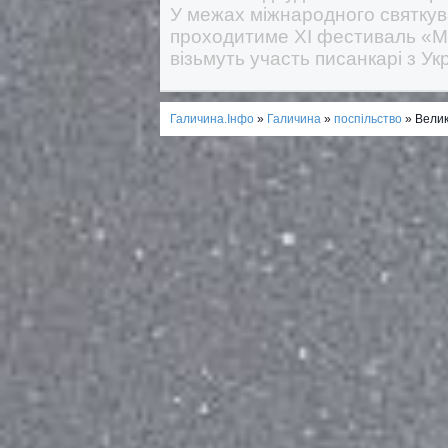
У межах міжнародного святкув
проходитиме ХІ фестиваль «Ма
візьмуть участь писанкарі з Ук
Галичина.Інфо
»
Галичина
»
поспільство
» Велик