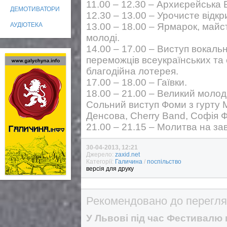
11.00 – 12.30 – Архиєрейська 
ДЕМОТИВАТОРИ
12.30 – 13.00 – Урочисте відк
АУДІОТЕКА
13.00 – 18.00 – Ярмарок, майст
молоді.
14.00 – 17.00 – Виступ вокаль
переможців всеукраїнських та
благодійна лотерея.
17.00 – 18.00 – Гаївки.
18.00 – 21.00 – Великий моло
Сольний виступ Фоми з гурту 
Денсова, Cherry Band, Софія 
21.00 – 21.15 – Молитва на з
30-04-2013, 12:21
Джерело:
zaxid.net
Категорії:
Галичина
/
поспільство
версія для друку
Рекомендовано до перегля
У Львові під час Фестивалю