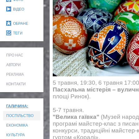
ВІДЕО
ОБРАНЕ
ТЕГИ
ПРО НАС
АВТОРИ
РЕКЛАМА
5 травня, 19:30, 6 травня 17:00
КОНТАКТИ
Пасхальна містерія – вуличн
площі Ринок).
ГАЛИЧИНА:
5-7 травня.
ПОСПІЛЬСТВО
"Велика гаївка"
(Музей народн
програмі майстер-клас з писан
ЕКОНОМІКА
конкурси, традиційні майстер-
КУЛЬТУРА
гуртом «Коралі».