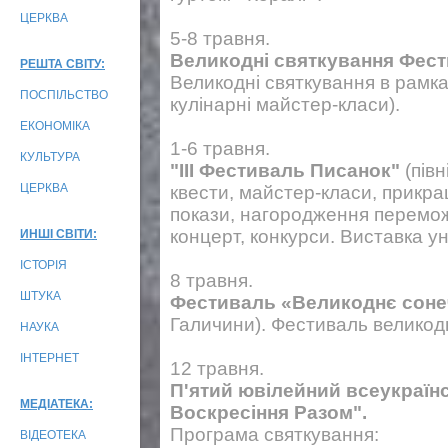
ЦЕРКВА
5-8 травня.
Великодні святкування Фес
РЕШТА СВІТУ:
Великодні святкування в рамка
ПОСПІЛЬСТВО
кулінарні майстер-класи).
ЕКОНОМІКА
1-6 травня.
КУЛЬТУРА
"ІІІ Фестиваль Писанок"
(півн
ЦЕРКВА
квести, майстер-класи, прикраш
покази, нагородження переможц
концерт, конкурси. Виставка у
ИНШІ СВІТИ:
ІСТОРІЯ
8 травня.
ШТУКА
Фестиваль «Великоднє соне
Галичини). Фестиваль великодні
НАУКА
ІНТЕРНЕТ
12 травня.
П'ятий ювілейний всеукраї
МЕДІАТЕКА:
Воскресіння Разом".
Програма святкування:
ВІДЕОТЕКА