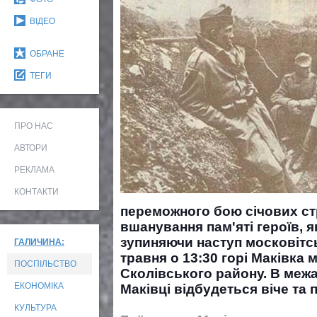
ВІДЕО
ОБРАНЕ
ТЕГИ
ПРО НАС
АВТОРИ
РЕКЛАМА
КОНТАКТИ
переможного бою січових стр
вшанування пам'яті героїв, як
зупиняючи наступ
московітс
ГАЛИЧИНА:
травня о 13:30 горі Маківка
ПОСПІЛЬСТВО
Сколівського району. В межа
ЕКОНОМІКА
Маківці відбудеться віче та 
КУЛЬТУРА