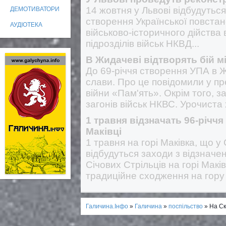
14 жовтня у Львові відбудуться
ДЕМОТИВАТОРИ
створення Української повстан
АУДІОТЕКА
військово-історичного дійства 
підрозділів військ НКВД...
В Жидачеві відтворять бій м
До 69-річчя створення УПА в 
слави. Про це повідомили у п
війни «Пам'ять». Окрім того, 
загонів військ НКВС. Урочиста
1 травня відзначать 96-річчя
Маківці
1 травня на горі Маківка, що у
відбудуться заходи з відзначен
Січових Стрільців на горі Макі
традиційне сходження на гору 
Галичина.Інфо
»
Галичина
»
поспільство
» На Ск