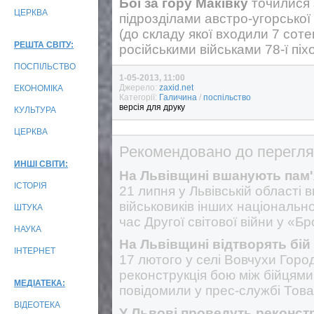
Бої за гору Маківку
точилися з
ЦЕРКВА
підрозділами австро-угорської 
(до складу якої входили 7 сотен
РЕШТА СВІТУ:
російськими військами 78-ї піх
ПОСПІЛЬСТВО
1-05-2013, 11:00
Джерело:
zaxid.net
ЕКОНОМІКА
Категорії:
Галичина
/
поспільство
версія для друку
КУЛЬТУРА
ЦЕРКВА
Рекомендовано до перегля
ИНШІ СВІТИ:
На Львівщині вшанують пам'
ІСТОРІЯ
21 липня у Львівській області 
військовиків інших національно
ШТУКА
час Другої світової війни у «Бр
НАУКА
На Львівщині відтворять бій
ІНТЕРНЕТ
17 лютого у селі Вовчухи Горо
реконструкція бою між бійцями
МЕДІАТЕКА:
повідомили у прес-службі Това
ВІДЕОТЕКА
У Львові проведуть реконст