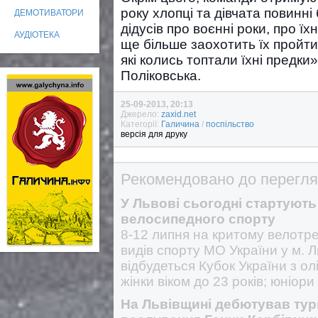
року хлопці та дівчата повинні
ДЕМОТИВАТОРИ
дідусів про воєнні роки, про ї
АУДІОТЕКА
ще більше заохотить їх пройти
які колись топтали їхні предк
Поліковська.
25-09-2013, 20:13
Джерело:
zaxid.net
Категорії:
Галичина
/
поспільство
версія для друку
Рекомендовано до перегля
У Львові сьогодні стартують
велосипедного спорту
8-12 липня на критому велотре
видів спорту МО України у м. Л
відбудеться Кубок України з ол
жінки віком до 23 років; юніори
На Львівщині дебютував турн