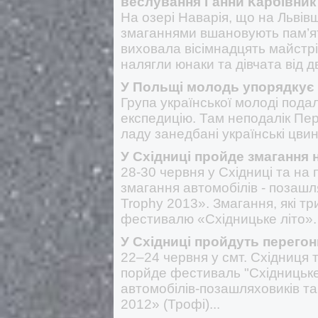
веслування Ганни Карбівник
На озері Наварія, що на Львівщ
змаганнями вшановують пам’ят
виховала вісімнадцять майстрі
налягли юнаки та дівчата від 
У Польщі молодь упорядкує з
Група української молоді пода
експедицію. Там неподалік Пе
ладу занедбані українські цвинт
У Східниці пройде змагання 
28-30 червня у Східниці та на
змагання автомобілів - позашл
Trophy 2013». Змагання, які т
фестивалю «Східницьке літо». 
У Східниці пройдуть перего
22–24 червня у смт. Східниця 
порйде фестиваль "Східницьке 
автомобілів-позашляховиків т
2012» (Трофі)...