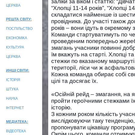
заліки за віком і статтю: “Дівчат
ЦЕРКВА
“Хлопці 11-14 років”, “Хлопці 
складатися найменше із шести
РЕШТА СВІТУ:
провідника. До участі також до
років – вони ідуть в окремому з
ПОСПІЛЬСТВО
Команди стартуватимуть по чер
ЕКОНОМІКА
проведеним попередньо жеребк
змагань учасники повинні добр
КУЛЬТУРА
їм вкажуть на старті. Хлопці т
ЦЕРКВА
стежки по вказаному маршруті.
території, ліси чи ж асфальтов
ИНШІ СВІТИ:
Кожна команда обирає собі сво
ІСТОРІЯ
цілі та досягає їх.
ШТУКА
«Осійній рейд – змагання, на 
НАУКА
пройти героїчними стежками їхн
історію.
ІНТЕРНЕТ
З кожним роком кількість учасн
вислідковуючи таку тенденцію
МЕДІАТЕКА:
пропонувати цікавішу програм
ВІДЕОТЕКА
Окрім цього, команди отримуют