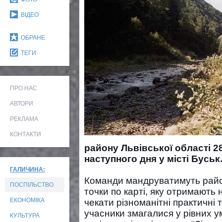
ВІДЕО
ОБРАНЕ
ТЕГИ
ПРО НАС
АВТОРИ
РЕКЛАМА
КОНТАКТИ
району Львівської області 28
наступного дня у місті Буськ
ГАЛИЧИНА:
Команди мандруватимуть район
ПОСПІЛЬСТВО
точки по карті, яку отримають 
ЕКОНОМІКА
чекати різноманітні практичні 
учасники змагалися у рівних у
КУЛЬТУРА