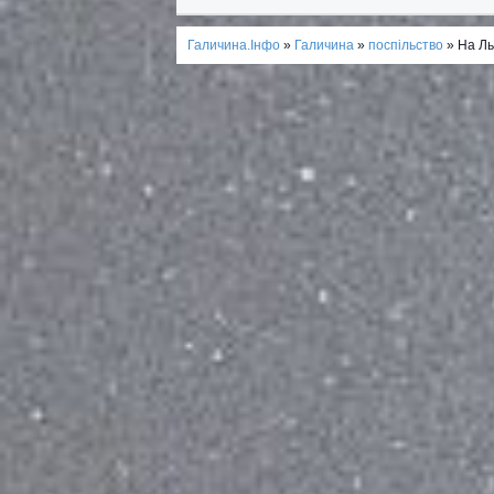
Галичина.Інфо
»
Галичина
»
поспільство
» На Ль