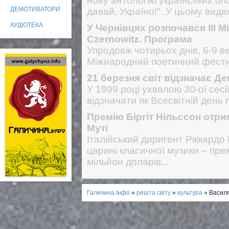
нову антологію українських опо
ДЕМОТИВАТОРИ
давай, Україно!". У цьому вид
АУДІОТЕКА
У Чернівцях розпочався III 
Czernowitz. Програма
Упродовж чотирьох днів, 6-9 ве
Міжнародний поетичний фест
21 березня світ відзначає Де
У 1999 році ухвалою 30-ої се
відзначати як Всесвітній день по
Премію Біргіт Нільссон отри
Муті
Італійський диригент Ріккардо
царині класичної музики – прем
мільйон доларів...
Галичина.Інфо
»
решта світу
»
культура
» Василя