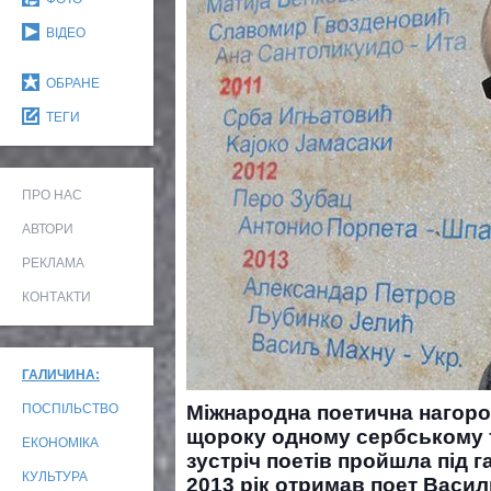
ВІДЕО
ОБРАНЕ
ТЕГИ
ПРО НАС
АВТОРИ
РЕКЛАМА
КОНТАКТИ
ГАЛИЧИНА:
ПОСПІЛЬСТВО
Міжнародна поетична нагор
щороку одному сербському т
ЕКОНОМІКА
зустріч поетів пройшла під г
КУЛЬТУРА
2013 рік отримав поет Василь