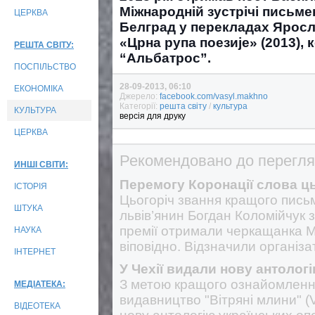
Міжнародній зустрічі письме
ЦЕРКВА
Белград у перекладах Яросл
«Црна рупа поезиjе» (2013), к
РЕШТА СВІТУ:
“Альбатрос”.
ПОСПІЛЬСТВО
28-09-2013, 06:10
ЕКОНОМІКА
Джерело:
facebook.com/vasyl.makhno
Категорії:
решта світу
/
культура
КУЛЬТУРА
версія для друку
ЦЕРКВА
Рекомендовано до перегля
ИНШІ СВІТИ:
Перемогу Коронації слова ць
ІСТОРІЯ
Цьогоріч звання кращого пись
ШТУКА
львів’янин Богдан Коломійчук 
премії отримали черкащанка М
НАУКА
віповідно. Відзначили організа
ІНТЕРНЕТ
У Чехії видали нову антологі
З метою кращого ознайомлення
МЕДІАТЕКА:
видавництво "Вітряні млини" (V
ВІДЕОТЕКА