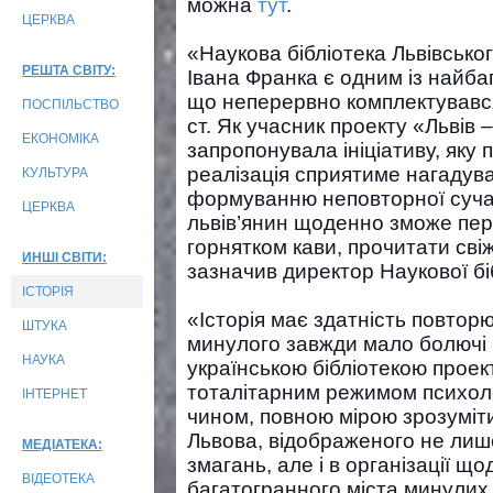
можна
тут
.
ЦЕРКВА
«Наукова бібліотека Львівсько
РЕШТА СВІТУ:
Івана Франка є одним із найбаг
що неперервно комплектувався
ПОСПІЛЬСТВО
ст. Як учасник проекту «Львів 
ЕКОНОМІКА
запропонувала ініціативу, яку п
реалізація сприятиме нагадува
КУЛЬТУРА
формуванню неповторної сучас
ЦЕРКВА
львів’янин щоденно зможе пере
горнятком кави, прочитати сві
ИНШІ СВІТИ:
зазначив директор Наукової бі
ІСТОРІЯ
«Історія має здатність повтор
ШТУКА
минулого завжди мало болючі 
НАУКА
українською бібліотекою прое
тоталітарним режимом психолог
ІНТЕРНЕТ
чином, повною мірою зрозуміт
Львова, відображеного не лиш
МЕДІАТЕКА:
змагань, але і в організації що
ВІДЕОТЕКА
багатогранного міста минулих