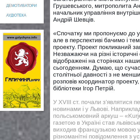
Грушевського, митрополита Ан
ДЕМОТИВАТОРИ
начальник управління внутрішн
АУДІОТЕКА
Андрій Шевців.
«Спочатку ми пропонуємо до ув
але в перспективі бачимо і те
проекту. Проект покликаний за
Незважаючи на різні історичні 
відображені на сторінках наших
сьогоденням. Думаю, що сучас
столітньої давності з не менши
розповів координатор проекту, 
бібліотеки Ігор Петрій.
У XVIII ст. почали з’являтися п
новинами і у Львові. Наприкла
польськомовний аркуш – «Kurj
газетою в Україні став львівсь
виходив французькою мовою у
різноманітні повідомлення з усі