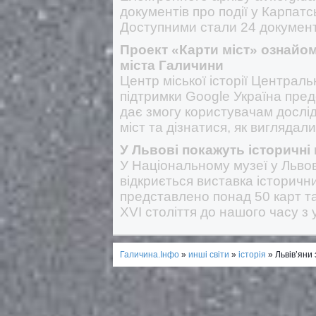
документів про події у Карпатс
Доступними стали 24 документ
Проект «Карти міст» ознайом
міста Галичини
Центр міської історії Централь
підтримки Google Україна пред
дає змогу користувачам дослід
міст та дізнатися, як виглядали
У Львові покажуть історичні 
У Національному музеї у Львов
відкриється виставка історични
представлено понад 50 карт т
XVI століття до нашого часу з
Галичина.Інфо
»
инші світи
»
історія
» Львів’яни 