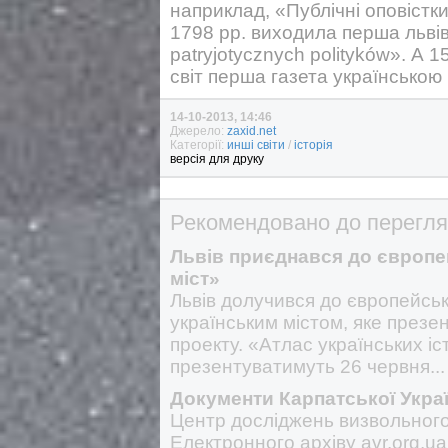
наприклад, «Публічні оповістки
1798 рр. виходила перша льві
patryjotycznych polityków». А 
світ перша газета українською
14-10-2013, 14:46
Джерело:
zaxid.net
Категорії:
инші світи
/
історія
версія для друку
Рекомендовано до перегля
Львів приєднався до європе
міст»
Львів долучився до європейсько
українським містом, яке презе
проекту. «Атлас українських і
презентуватимуть 26 червня...
Документи Карпатської Украї
Центр досліджень визвольного 
Електронного архіву avr.org.ua