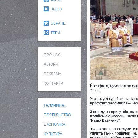
ВІДЕО
ОБРАНЕ
ТЕГИ
ПРО НАС
АВТОРИ
РЕКЛАМА
КОНТАКТИ
Йосафата, мученика за єдн
УГКЦ.
Участь у літургії взяли кіль
присутніх паломників – бага
ГАЛИЧИНА:
З огляду на присутніх палом
ПОСПІЛЬСТВО
італійською мовами. Після 
"Радіо Ватикану".
ЕКОНОМІКА
"Виключне право служити на
уділить такий привілей. Т
КУЛЬТУРА
прихильності Святішого Отц