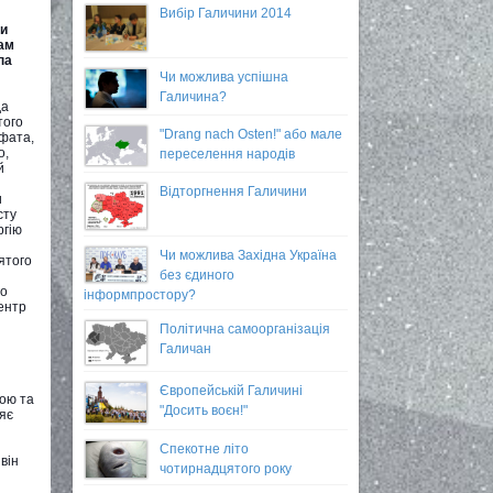
Вибір Галичини 2014
ки
ам
па
Чи можлива успішна
Галичина?
да
того
"Drang nach Osten!" або мале
фата,
о,
переселення народів
й
Відторгнення Галичини
и
сту
ргію
Чи можлива Західна Україна
ятого
без єдиного
го
інформпростору?
ентр
Політична самоорганізація
Галичан
Європейській Галичині
кою та
"Досить воєн!"
ляє
Спекотне літо
він
чотирнадцятого року