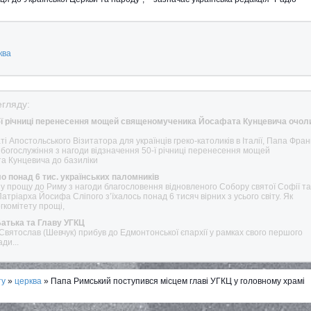
ква
гляду:
0-ї річниці перенесення мощей священомученика Йосафата Кунцевича очол
ті Апостольського Візитатора для українців греко-католиків в Італії, Папа Фра
богослужіння з нагоди відзначення 50-ї річниці перенесення мощей
 Кунцевича до базиліки
о понад 6 тис. українських паломників
у прощу до Риму з нагоди благословення відновленого Собору святої Софії та
атріарха Йосифа Сліпого з’їхалось понад 6 тисяч вірних з усього світу. Як
гкомітету прощі,
Батька та Главу УГКЦ
вятослав (Шевчук) прибув до Едмонтонської єпархії у рамках свого першого
ди...
ту
»
церква
» Папа Римський поступився місцем главі УГКЦ у головному храмі