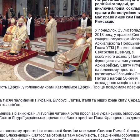
релігійні оглядачі, це
виключна подія, оскіль
правити богослужіння т
має право лише сам Па
Римський.
У понеділок, 25 листопа
2013 року, у празник Cвя
священномученика Йоса
Архиєпископа Полоцьког
Глава УГКЦ Блаженніши
Святослав (Шевчук), з
особливого дозволу Пап
Франциска очолив урочи
Архиєрейську Святу Літу
на головному престолі
ватиканської базиліки Св
Петра з нагоди 50-річчя
покладення мощів свято
ість Церкви, у головному храмі Католицької Церкви. Про це повідомляє прес-ц
ка тисяч паломників з України, Білорусі, Литви, Італії та інших країн світу. Серед
то львів’ян.
ників з різних країн, літургійні читання були проспівані українською, білорусь
Святої Літургії українських прочан особисто привітав Папа Франциск, повідом
 головному престолі ватиканської базиліки має лише Єпископ Рима й ті, кому 
е, що Блаженніший Святослав отримав таку можливість, є свідченням особливої
я до Української Церкви та народу", – зазначає українська редакція "Радіо