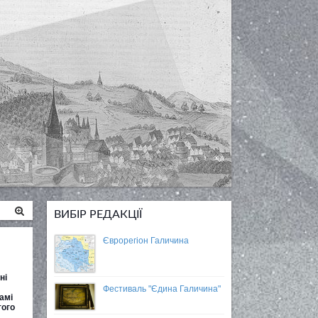
ВИБІР РЕДАКЦІЇ
Єврорегіон Галичина
ні
Фестиваль "Єдина Галичина"
амі
того