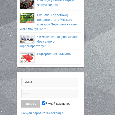
Сьогодні у Львові стартує
Форум видавців
Визначені переможці
першого етапу Міського
конкурсу "Тернопіль - наше
місто майбутнього"
Чи можлива Західна Україна
без єдиного
інформпростору?
Відторгнення Галичини
Чужий компютер
Забули пароль?
/
Реєстрація