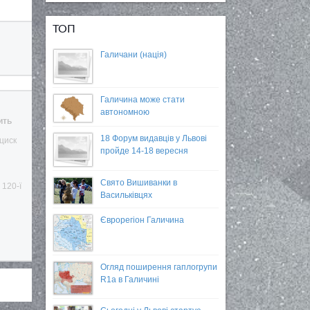
ТОП
Галичани (нація)
Галичина може стати
автономною
ить
18 Форум видавців у Львові
нциск
пройде 14-18 вересня
Свято Вишиванки в
 120-ї
Васильківцях
Єврорегіон Галичина
Огляд поширення гаплогрупи
R1a в Галичині