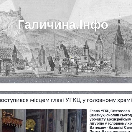
Галичина.Інфо
оступився місцем главі УГКЦ у головному храмі
Глава УГКЦ Святослав
(Шевчук) очолив сьогод
урочисту архиєрейську
літургію у головному хр
Ватикану - базиліці Свя
Петра. Як наголошують