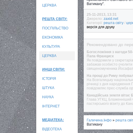
Ватикану".
ЦЕРКВА
25-11-2013, 13:31
Джерело:
zaxid.net
РЕШТА СВІТУ:
Категорії:
решта світу
/
цер
версія для друку
ПОСПІЛЬСТВО
ЕКОНОМІКА
Рекомендовано до пере
КУЛЬТУРА
Богосложіння з нагоди 5
ЦЕРКВА
Папа Франциск
Як повідомили у секретаріа
забажав особисто очолити 
священомученика Йосафата
ИНШІ СВІТИ:
На прощі до Риму побувал
ІСТОРІЯ
На Всегалицьку національн
річниці з дня народження П
ШТУКА
повідомляє прес-служба ор
Канадійська земля вітає 
НАУКА
Глава УГКЦ, Блаженніший С
пастирського візиту до Кана
ІНТЕРНЕТ
МЕДІАТЕКА:
Галичина.Інфо
»
решта сві
Ватикану
ВІДЕОТЕКА