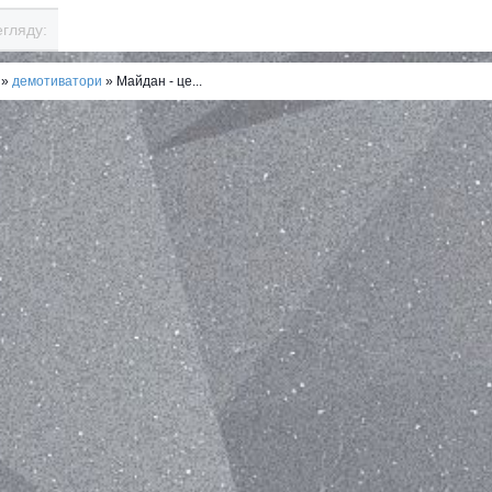
гляду:
»
демотиватори
» Майдан - це...