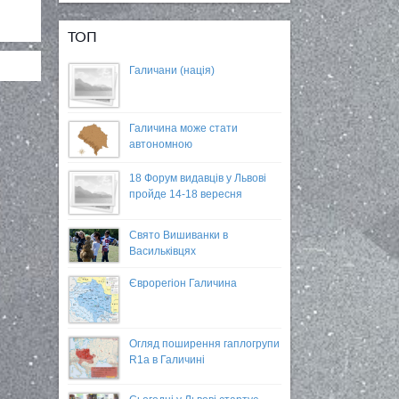
ТОП
Галичани (нація)
Галичина може стати
автономною
18 Форум видавців у Львові
пройде 14-18 вересня
Свято Вишиванки в
Васильківцях
Єврорегіон Галичина
Огляд поширення гаплогрупи
R1a в Галичині