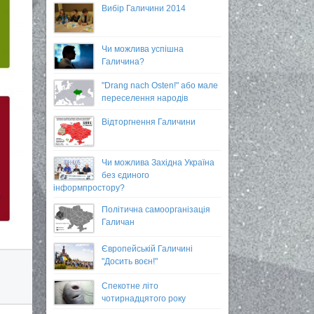
Вибір Галичини 2014
Чи можлива успішна
Галичина?
"Drang nach Osten!" або мале
переселення народів
Відторгнення Галичини
Чи можлива Західна Україна
без єдиного
інформпростору?
Політична самоорганізація
Галичан
Європейській Галичині
"Досить воєн!"
Спекотне літо
чотирнадцятого року