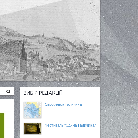
ВИБІР РЕДАКЦІЇ
Єврорегіон Галичина
Фестиваль "Єдина Галичина"