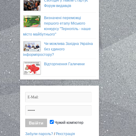
Сьогодні у Львові стартує
Форум видавців
Визначені переможці
першого етапу Міського
конкурсу "Тернопіль - наше
місто майбутнього"
Чи можлива Західна Україна
без єдиного
інформпростору?
Відторгнення Галичини
Чужий компютер
Забули пароль?
/
Реєстрація