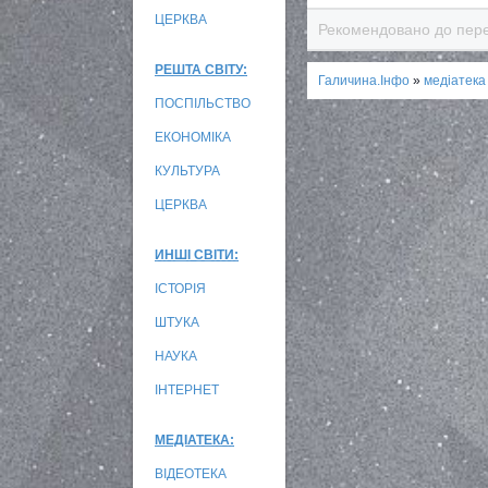
ЦЕРКВА
Рекомендовано до пере
РЕШТА СВІТУ:
Галичина.Інфо
»
медіатека
ПОСПІЛЬСТВО
ЕКОНОМІКА
КУЛЬТУРА
ЦЕРКВА
ИНШІ СВІТИ:
ІСТОРІЯ
ШТУКА
НАУКА
ІНТЕРНЕТ
МЕДІАТЕКА:
ВІДЕОТЕКА