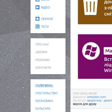
ВІДЕО
ОБРАНЕ
ТЕГИ
ПРО НАС
АВТОРИ
РЕКЛАМА
КОНТАКТИ
ГАЛИЧИНА:
ПОСПІЛЬСТВО
3-01-2014, 08:40
Джерело:
emaidan.com
Категорії:
медіатека
/
демо
ЕКОНОМІКА
версія для друку
КУЛЬТУРА