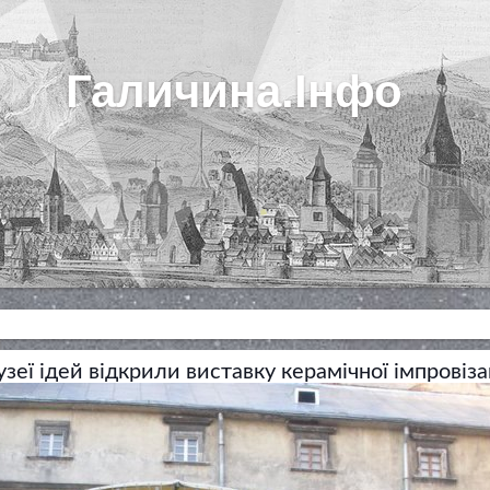
Галичина.Інфо
зеї ідей відкрили виставку керамічної імпровіза