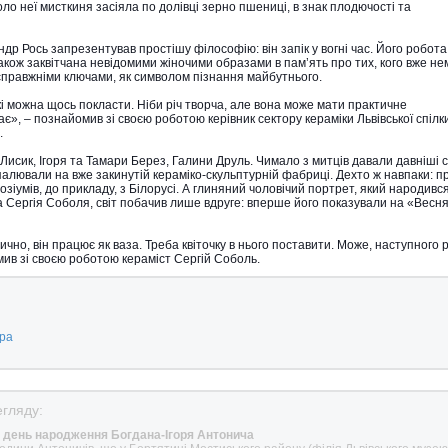
коло неї мисткиня засіяла по долівці зерно пшениці, в знак плодючості та
др Рось запрезентував простішу філософію: він запік у вогні час. Його робота
акож заквітчана невідомими жіночими образами в пам’ять про тих, кого вже не
правжніми ключами, як символом пізнання майбутнього.
які можна щось покласти. Ніби річ творча, але вона може мати практичне
ає», – познайомив зі своєю роботою керівник сектору кераміки Львівської спілк
.
Лисик, Ігоря та Тамари Берез, Галини Друль. Чимало з митців давали давніші с
випалювали на вже закинутій кераміко-скульптурній фабриці. Дехто ж навпаки: п
озіумів, до прикладу, з Білорусі. А глиняний чоловічий портрет, який народивс
та Сергія Соболя, світ побачив лише вдруге: вперше його показували на «Весн
ично, він працює як ваза. Треба квіточку в нього поставити. Може, наступного 
мив зі своєю роботою кераміст Сергій Соболь.
ура
гляду:
ь день народження Богдана-Ігоря Антонича