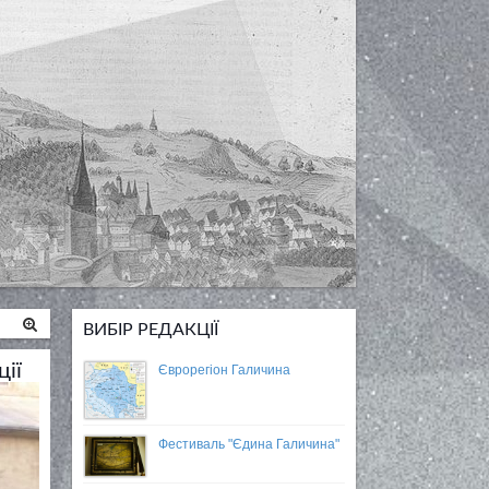
ВИБІР РЕДАКЦІЇ
ції
Єврорегіон Галичина
Фестиваль "Єдина Галичина"