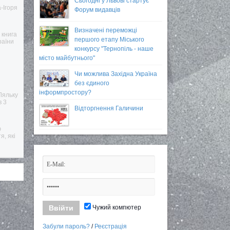
Сьогодні у Львові стартує
-Ігоря
Форум видавців
Визначені переможці
 книга
першого етапу Міського
раїни
конкурсу "Тернопіль - наше
місто майбутнього"
Чи можлива Західна Україна
без єдиного
інформпростору?
Ляльку
в 3
Відторгнення Галичини
ю
я, які
Чужий компютер
Забули пароль?
/
Реєстрація