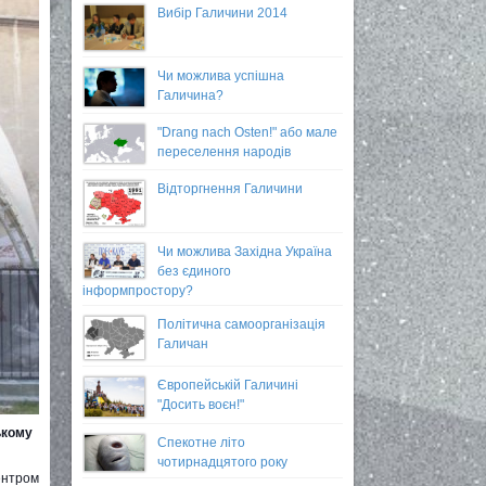
Вибір Галичини 2014
Чи можлива успішна
Галичина?
"Drang nach Osten!" або мале
переселення народів
Відторгнення Галичини
Чи можлива Західна Україна
без єдиного
інформпростору?
Політична самоорганізація
Галичан
Європейській Галичині
"Досить воєн!"
ькому
Спекотне літо
чотирнадцятого року
центром