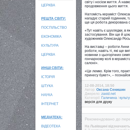
світу і носієм життя. А нав
ЦЕРКВА
продовження цього життя.
Натомість кераміст Олексан
нагадує старий годинник, т
РЕШТА СВІТУ:
ще ця робота декорована с
ПОСПІЛЬСТВО
«Тут навіть є шухлядки, в 
застосування. Він ще й цок
ЕКОНОМІКА
художників Олександр Рось
КУЛЬТУРА
На виставці – роботи Анни 
роботи, навіть ті, які ще 
ЦЕРКВА
новинки з цьогорічних симп
гончарному колі в кераміс
салоні».
ИНШІ СВІТИ:
«Це лемко. Крім того, практ
принесу букет», – познайо
ІСТОРІЯ
12-08-2014, 18:50
ШТУКА
Автор:
Оксана Сенишин
Джерело:
zaxid.net
НАУКА
Категорії:
Галичина
/
культ
версія для друку
ІНТЕРНЕТ
МЕДІАТЕКА:
Рекомендовано до пере
ВІДЕОТЕКА
На Львівщині відзначают