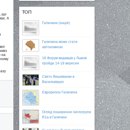
ТОП
, що
має. А
Галичани (нація)
и
Галичина може стати
вої
автономною
ривіз
я на
18 Форум видавців у Львові
яному
пройде 14-18 вересня
разу
Свято Вишиванки в
Васильківцях
Єврорегіон Галичина
Огляд поширення гаплогрупи
R1a в Галичині