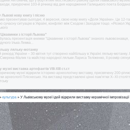
родини Антоничів, що у Бортятині Мостиського району (філія Львівського музею
я заходи, приурочені 103-й річниці від дня народження Галицького поета Богдана
 Львові нову книгу і пісню
емко презентував сьогодні, 4 вересня, свою нову книгу «Доля України». Це 12-та
о сучасну ситуацію в Україні, конфлікт між Сходом і Заходом тощо. «Розкол Ук
ького
Цікавинки з історії Львова”
дбулась презентація книжки “Цікавинки з історії Львова” знаного львовознавця,
дучого Ілька Лемка...
більшу ляльку-мотанку
 рекорд України – 30 квітня тут створено найбільшу в Україні ляльку-мотанку. 
Смерека-Малик та майстер народної ляльки Лариса Теліженко, її розмір сягну
музеї виставка артефактів VIII-XIII ст.ст
сторичному музеї відкрили історико-археологічну виставку, присвячену 200-річч
и археології Пліснесько. На виставці представлені цінні пам’ятки Х–ХІ столітт
тську
»
культура
» У Львівському музеї ідей відкрили виставку керамічної імпровізації