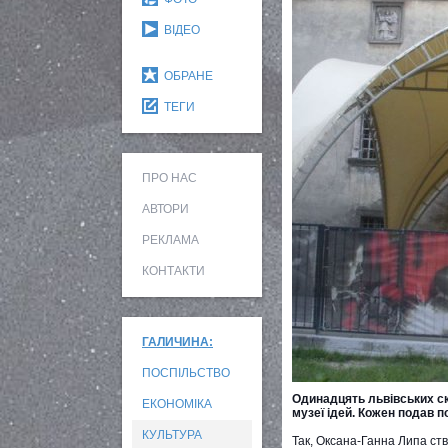
ВІДЕО
ОБРАНЕ
ТЕГИ
ПРО НАС
АВТОРИ
РЕКЛАМА
КОНТАКТИ
ГАЛИЧИНА:
ПОСПІЛЬСТВО
Одинадцять львівських ск
ЕКОНОМІКА
музеї ідей. Кожен подав по
КУЛЬТУРА
Так, Оксана-Ганна Липа ство