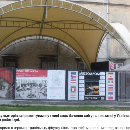
ульпторів запрезентували у глині своє бачення світу на виставці у Львівс
 роботі-дві.
рила в кераміці трипільську фігурку жінки, яка стоїть на горі: мовляв, вона є 