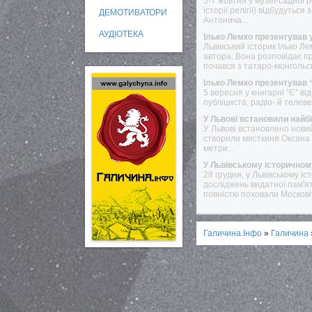
5-7 жовтня у музеї-садибі 
історії релігії) відбудутьс
ДЕМОТИВАТОРИ
Антонича...
АУДІОТЕКА
Ілько Лемко презентував у
Львівський історик Ілько Л
автора. Вона розповідає пр
почався з татаро-монгольс
Ілько Лемко презентував “
5 вересня у книгарні “Є” ві
публіциста, радіо- й телеве
У Львові встановили най
У Львові встановлено новий
створили мисткиня Оксана 
метри...
У Львівському історичному 
28 грудня, у Львівському і
досліджень видатної пам'ятк
повністю поховали Москові
Галичина.Інфо
»
Галичина