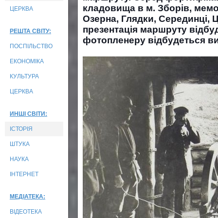
кладовища в м. Зборів, мемор
ЦЕРКВА
Озерна, Глядки, Серединці, Ц
презентація маршруту відбуд
РЕШТА СВІТУ:
фотопленеру відбудеться ви
ПОСПІЛЬСТВО
ЕКОНОМІКА
КУЛЬТУРА
ЦЕРКВА
ИНШІ СВІТИ:
ІСТОРІЯ
ШТУКА
НАУКА
ІНТЕРНЕТ
МЕДІАТЕКА:
ВІДЕОТЕКА