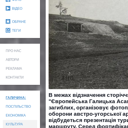
ВІДЕО
ОБРАНЕ
ТЕГИ
ПРО НАС
АВТОРИ
РЕКЛАМА
КОНТАКТИ
В межах відзначення сторічч
ГАЛИЧИНА:
"Європейська Галицька Аса
ПОСПІЛЬСТВО
загиблих, організовує фотоп
оборони австро-угорської ар
ЕКОНОМІКА
відбудеться презентація тур
КУЛЬТУРА
маршруту. Серед фортифікац