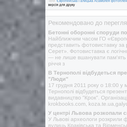
Теги:
Європейська Галицька Асамблея
фотопле
версія для друку
Рекомендовано до перегля
Бетонні оборонні споруди по
Найближчим часом ГО «Європ
представить фотовиставку за
Серет». Фотовиставка є логіч
— не лише вшанувати пам'ять з
річчя з
В Тернополі відбудеться пре
"Люди"
17 грудня 2011 року о 18:00 у 
Тернополі відбудеться презент
видавництво "Крок". Організац
krokbooks.com, koza.te.ua,galyc
У центрі Львова розкопали с
У Львові археологи розкрили ф
вулиць Краківська та Вірменсь