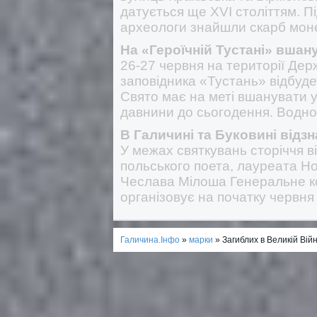
датується ще XVI століттям. П
археологи знайшли скарб монет
На «Героїчній Тустані» вшан
26-27 червня на території Дер
заповідника «Тустань» відбуд
Свято має на меті вшанувати ук
давнини до сьогодення. Водно
В Галичині та Буковині відз
У межах святкувань сторіччя 
польського поета, лауреата Ноб
Чеслава Мілоша Генеральне ко
організовує на початку червня 
Галичина.Інфо
»
марки
» Загиблих в Великій Вій