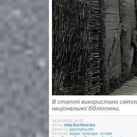
В статті використано світли
національної бібліотеки.
14-10-2014, 10:37
Автор:
Iuliia Buchkovska
Джерело:
galychyna.info
Категорії:
марки
/
культура
/
історія