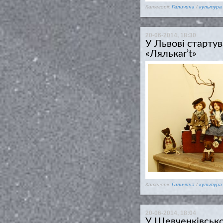
Категорії:
Галичина
/
культура
20-06-2014, 18:30
У Львові старту
«Лялькar’t»
Категорії:
Галичина
/
культура
20-06-2014, 18:04
У Шевченківсько