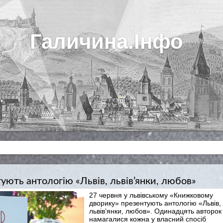
Галичина.Інфо
ують антологію «Львів, львів’янки, любов»
27 червня у львівському «Книжковому
дворику» презентують антологію «Львів,
львів’янки, любов». Одинадцять авторок
намагалися кожна у власний спосіб