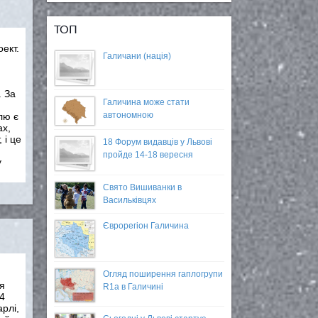
ТОП
ект.
Галичани (нація)
. За
Галичина може стати
автономною
лю є
ах,
 і це
18 Форум видавців у Львові
пройде 14-18 вересня
у
Свято Вишиванки в
Васильківцях
Єврорегіон Галичина
Огляд поширення гаплогрупи
я
R1a в Галичині
 4
рлi,