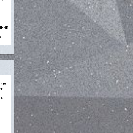
вний
з
но».
те
 та
а