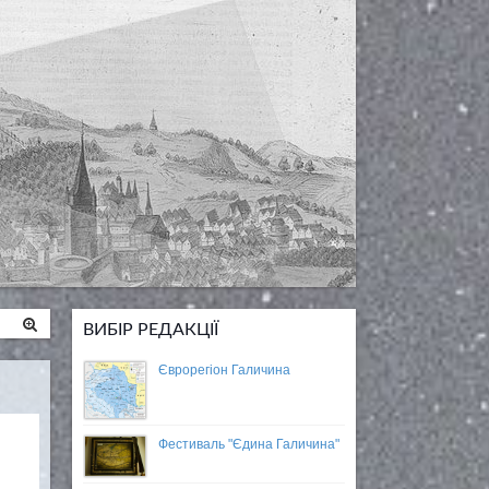
ВИБІР РЕДАКЦІЇ
Єврорегіон Галичина
Фестиваль "Єдина Галичина"