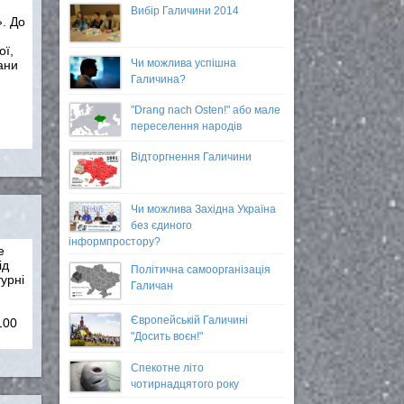
Вибір Галичини 2014
. До
ої,
Чи можлива успішна
ани
Галичина?
"Drang nach Osten!" або мале
переселення народів
Відторгнення Галичини
Чи можлива Західна Україна
без єдиного
інформпростору?
е
ід
Політична самоорганізація
турні
Галичан
Європейській Галичині
100
"Досить воєн!"
Спекотне літо
чотирнадцятого року