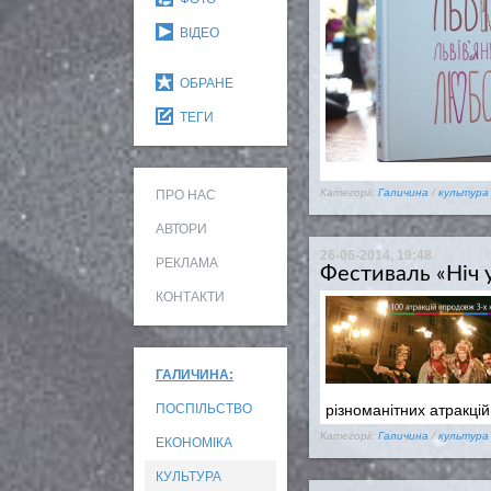
ВІДЕО
ОБРАНЕ
ТЕГИ
Категорії:
Галичина
/
культура
ПРО НАС
АВТОРИ
26-06-2014, 19:48
РЕКЛАМА
Фестиваль «Ніч у
КОНТАКТИ
ГАЛИЧИНА:
ПОСПІЛЬСТВО
різноманітних атракцій,
Категорії:
Галичина
/
культура
ЕКОНОМІКА
КУЛЬТУРА