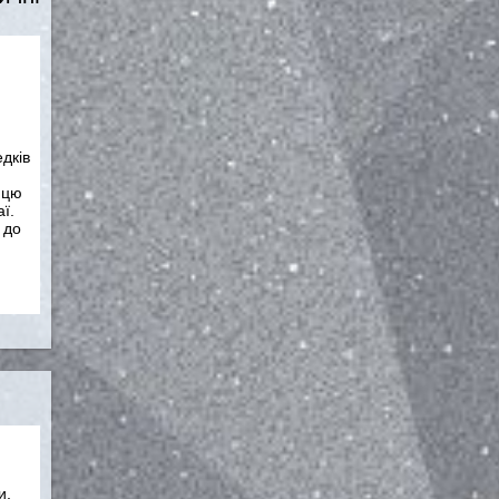
дків
 цю
ї.
 до
и,