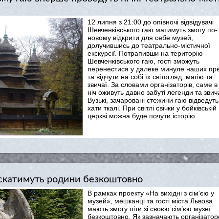
12 липня з 21:00 до опівночі відвідувачі
Шевченківського гаю матимуть змогу по-
новому відкрити для себе музей,
долучившись до театрально-містичної
екскурсії. Потрапивши на територію
Шевченківського гаю, гості зможуть
перенестися у далеке минуле наших пре
та відчути на собі їх світогляд, магію та
звичаї. За словами організаторів, саме в
ніч оживуть давно забуті легенди та звича
Вузькі, зачаровані стежини гаю відведуть
хати ткалі. При світлі свічки у бойківській
церкві можна буде почути історію
ускатимуть родини безкоштовно
В рамках проекту «На вихідні з сім’єю у
музей», мешканці та гості міста Львова
мають змогу піти зі своєю сім’єю музеї
безкоштовно. Як зазначають організатор