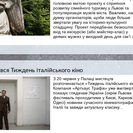
головною метою проекту є сприяння
розвитку сімейного туризму у Львові та
популяризація музеїв міста. Важливо, на
думку організаторів, щоби люди більше
звертали увагу на історико-культурної
спадщину. Проект передбачає безкошто
вхід та екскурсію (або майстер-клас) у
деяких музеях у вихідний день для сім’ї 
вся Тиждень італійського кіно
З 20 червня у Палаці мистецтв
розпочинається «Тиждень італійського кі
Компанія «Артхаус Трафік» уже вчетвер
показує глядачам України (окрім Львова
фестиваль проходитиме у Києві, Харкові
Одесі) новинки сучасного кінематограф
Італії та завжди актуальну класику...