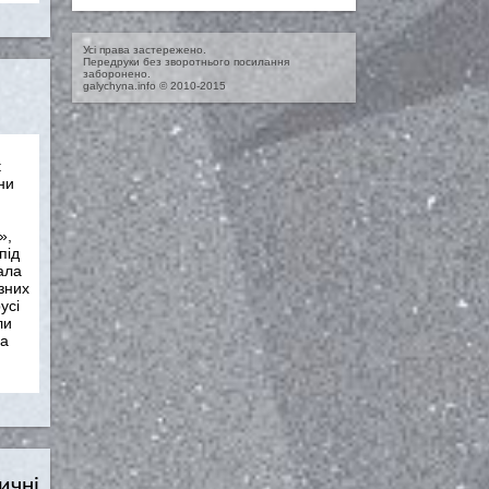
Усі права застережено.
Передруки без зворотнього посилання
заборонено.
galychyna.info © 2010-2015
t
ни
»,
під
ала
ізних
усі
ли
на
ичні