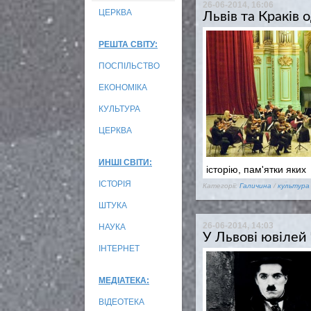
26-06-2014, 16:06
ЦЕРКВА
Львів та Краків
РЕШТА СВІТУ:
ПОСПІЛЬСТВО
ЕКОНОМІКА
КУЛЬТУРА
ЦЕРКВА
ИНШІ СВІТИ:
історію, пам'ятки яких
ІСТОРІЯ
Категорії:
Галичина
/
культура
ШТУКА
26-06-2014, 14:03
НАУКА
У Львові ювілей
ІНТЕРНЕТ
МЕДІАТЕКА:
ВІДЕОТЕКА