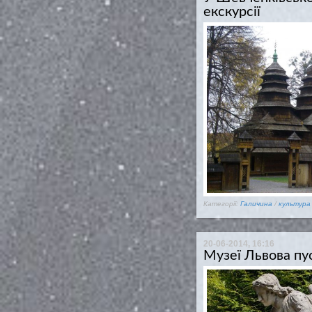
екскурсії
Категорії:
Галичина
/
культура
20-06-2014, 16:16
Музеї Львова п