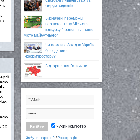
Сьогодні у Львові стартує
ей.
сть
Форум видавців
и.
Визначені переможці
тв
першого етапу Міського
конкурсу "Тернопіль - наше
я
місто майбутнього"
Чи можлива Західна Україна
без єдиного
інформпростору?
Відторгнення Галичини
ергії
валю
і -
в
ку
іно.
і
валю
Чужий компютер
а 26
.
Забули пароль?
/
Реєстрація