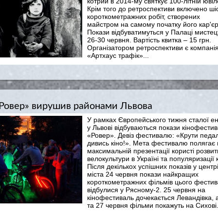
котрий в 2014-му святкує 100-лiтнiй ювiл
Крім того до ретроспективи включено ші
короткометражних робіт, створених
майстром на самому початку його кар'єр
Покази відбуватимуться у Палаці мистец
26-30 червня. Вартість квитка – 15 грн.
Організатором ретроспективи є компані
«Артхаус трафік»...
«Ровер» вирушив районами Львова
У рамках Європейського тижня сталої ен
у Львові відбуваються покази кінофести
«Ровер». Девіз фестивалю: «Крути педал
дивись кіно!». Мета фестивалю полягає 
максимальній презентації користі розвит
велокультури в Україні та популяризації к
Після декількох успішних показів у центр
міста 24 червня покази найкращих
короткометражних фільмів цього фести
відбулися у Рясному-2. 25 червня на
кінофестиваль дочекається Левандівка, 
та 27 червня фільми покажуть на Сихові