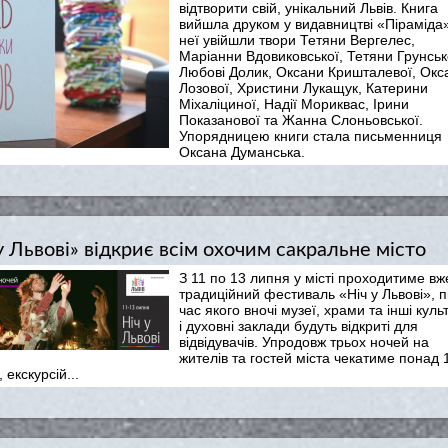
відтворити свій, унікальний Львів. Книга
вийшла друком у видавництві «Піраміда»
неї увійшли твори Тетяни Вергелес,
Маріанни Вдовиковської, Тетяни Грунськ
Любові Долик, Оксани Кришталевої, Окс
Лозової, Христини Лукащук, Катерини
Міхаліциної, Надії Мориквас, Ірини
Показанової та Жанна Слоньовської.
Упорядницею книги стала письменниця
Оксана Думанська.
 Львові» відкриє всім охочим сакральне місто
З 11 по 13 липня у місті проходитиме вж
традиційний фестиваль «Ніч у Львові», п
час якого вночі музеї, храми та інші куль
і духовні заклади будуть відкриті для
відвідувачів. Упродовж трьох ночей на
жителів та гостей міста чекатиме понад 
 екскурсій...