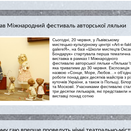
вав Міжнародний фестиваль авторської ляльки
Сьогодні, 20 червня, у Львівському
мистецько-культурному центрі «Art-e-fak
galereЯ», на базі «Школи мистецтв Окса
Бондарук» стартувала перша тематична
виставка в рамках І Міжнародного
фестивалю авторської ляльки «Лялькar’t
яка триватиме до 30 червня. Експозиція 
назвою «Сонце, Море, Любов…» об’єдн
роботи понад двох десятків майстрів з р
куточків України, а також із Польщі, Білор
та Московії. Учасниками фестивалю ста
три десятки лялькарів, які представили 
виставці понад сотню
му гаю вперше проведуть нічні театрально-міст