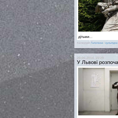
дітьми...
Категорії:
Галичина
/
культура
20-06-2014, 15:29
У Львові розпоча