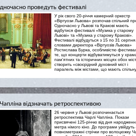
 одночасно проведуть фестивалі
У рік свого 20-річчя камерний оркестр
«Віртуози Львова» розпочав спільний про
Одночасно у Львові та Кракові мають
відбутися фестивалі «Музика у старому
Львові» та «Музика у старому Кракові».
Фестивалі відбудуться з 15 по 31 серпня
словами директора «Віртуозів Львова»
Ростислава Бурка, особливістю фестива
те, що концерти відбуватимуться у храм
пам'ятних та історичних місцях обох міст,
створить «своєрідний духовний міст і
паралель між містами, що мають спільн
 Чапліна відзначать ретроспективою
26 червня у Львові розпочинається
ретроспектива Чарлі Чапліна. Покази
присвячені 125-річчю вiд дня народженн
метра німого кіно. До програми увійдуть
повнометражні стрічки про волоцюжку Ча