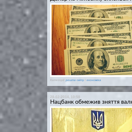
Категорії:
решта світу
/
економіка
28-02-2014, 10:58
Нацбанк обмежив зняття вал