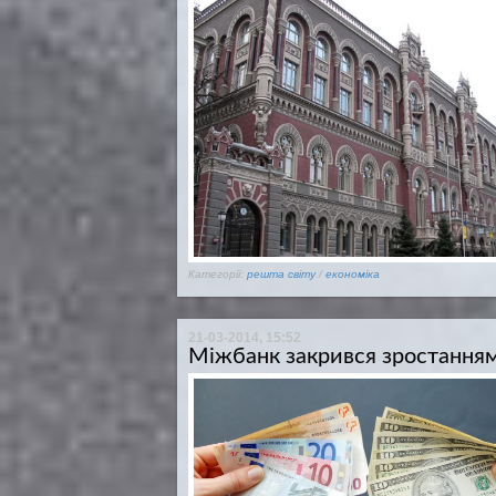
Категорії:
решта світу
/
економіка
21-03-2014, 15:52
Міжбанк закрився зростанням