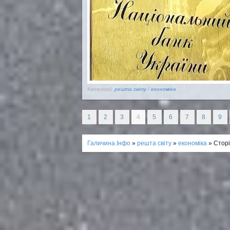
Категорії:
решта світу
/
економіка
1
2
3
4
5
6
7
8
9
Галичина.Інфо
»
решта світу
»
економіка
» Сторі