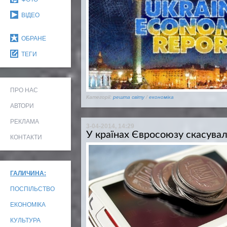
ВІДЕО
ОБРАНЕ
ТЕГИ
ПРО НАС
Категорії:
решта світу
/
економіка
АВТОРИ
РЕКЛАМА
3-04-2014, 14:29
У країнах Євросоюзу скасувал
КОНТАКТИ
ГАЛИЧИНА:
ПОСПІЛЬСТВО
ЕКОНОМІКА
КУЛЬТУРА