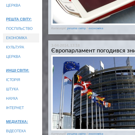
ЦЕРКВА
РЕШТА СВІТУ:
ПОСПІЛЬСТВО
Категорії:
решта світу
/
економіка
ЕКОНОМІКА
3-04-2014, 13:18
КУЛЬТУРА
Європарламент погодився зни
ЦЕРКВА
ИНШІ СВІТИ:
ІСТОРІЯ
ШТУКА
НАУКА
ІНТЕРНЕТ
МЕДІАТЕКА:
ВІДЕОТЕКА
Категорії:
решта світу
/
економіка