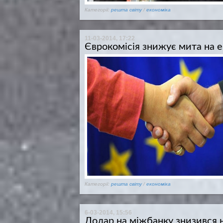
Категорії:
решта світу
/
економіка
11-03-2014, 17:22
Єврокомісія знижує мита на е
Категорії:
решта світу
/
економіка
6-03-2014, 15:56
Долар на міжбанку знизився н