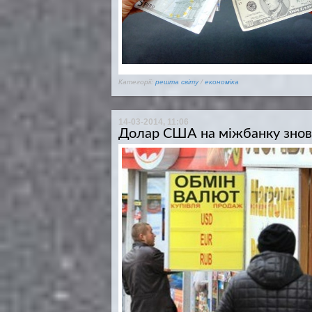
Категорії:
решта світу
/
економіка
14-03-2014, 11:06
Долар США на міжбанку знову