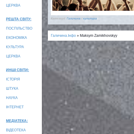
ЦЕРКВА
Категорії:
Галичина
/
культура
РЕШТА СВІТУ:
ПОСПІЛЬСТВО
Галичина.Інфо
» Maksym Zamikhovskyy
ЕКОНОМІКА
КУЛЬТУРА
ЦЕРКВА
ИНШІ СВІТИ:
ІСТОРІЯ
ШТУКА
НАУКА
ІНТЕРНЕТ
МЕДІАТЕКА:
ВІДЕОТЕКА