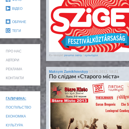
ВІДЕО
ОБРАНЕ
ТЕГИ
ПРО НАС
Категорії:
решта світу
/
культура
АВТОРИ
РЕКЛАМА
Maksym Zamikhovskyy
13-06-2013, 18:21
По слідам «Старого міста»
КОНТАКТИ
ГАЛИЧИНА:
ПОСПІЛЬСТВО
ЕКОНОМІКА
КУЛЬТУРА