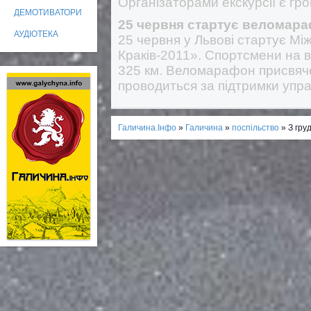
Організаторами екскурсії є гр
ДЕМОТИВАТОРИ
25 червня стартує веломараф
АУДІОТЕКА
25 червня у Львові стартує М
Краків-2011». Спортсмени на 
325 км. Веломарафон присвячен
проводиться за підтримки упра
Галичина.Інфо
»
Галичина
»
поспільство
» З гру