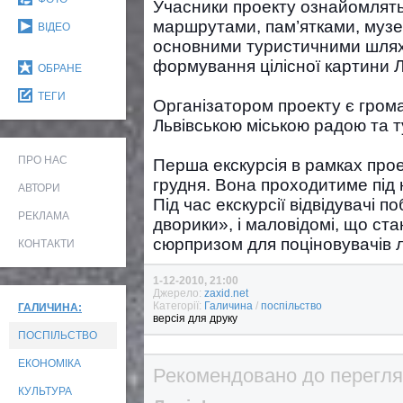
Учасники проекту ознайомлять
маршрутами, пам’ятками, музея
ВІДЕО
основними туристичними шляха
формування цілісної картини 
ОБРАНЕ
ТЕГИ
Організатором проекту є грома
Львівською міською радою та 
ПРО НАС
Перша екскурсія в рамках проек
грудня. Вона проходитиме під 
АВТОРИ
Під час екскурсії відвідувачі по
РЕКЛАМА
дворики», і маловідомі, що ст
сюрпризом для поціновувачів л
КОНТАКТИ
1-12-2010, 21:00
Джерело:
zaxid.net
Категорії:
Галичина
/
поспільство
ГАЛИЧИНА:
версія для друку
ПОСПІЛЬСТВО
ЕКОНОМІКА
Рекомендовано до перегля
КУЛЬТУРА