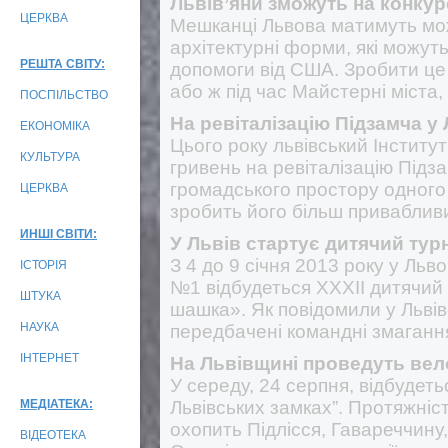
Львів’яни зможуть на конкур
ЦЕРКВА
Мешканці Львова матимуть мож
архітектурні форми, які можуть
РЕШТА СВІТУ:
допомоги від США. Зробити це
або ж під час Майстерні міста,
ПОСПІЛЬСТВО
На ревіталізацію Підзамча у
ЕКОНОМІКА
Цього року львівський Інститу
КУЛЬТУРА
гривень на ревіталізацію Підз
громадського простору одного 
ЦЕРКВА
зробить його більш привабливи
ИНШІ СВІТИ:
У Львів стартує дитячий тур
З 4 до 9 січня 2013 року у Льв
ІСТОРІЯ
№1 відбудеться ХХХІІ дитячий
ШТУКА
шашка». Як повідомили у Львів
НАУКА
передбачені командні змагання
ІНТЕРНЕТ
На Львівщині проведуть вел
У середу, 24 серпня, відбудеть
МЕДІАТЕКА:
Львівських замках”. Протяжніст
охопить Підлісся, Гавареччину, 
ВІДЕОТЕКА