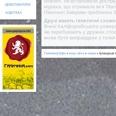
планеті. Як встановили дослі
ДЕМОТИВАТОРИ
мураха, що отримала ім'я Titan
Північної Америки приблизно 50
АУДІОТЕКА
Друзі мають генетичні схожо
Вчені Каліфорнійського універ
які перебувають у дружніх сто
може бути виправдане з точки 
Галичина.Інфо
»
инші світи
»
наука
» Ірландські г