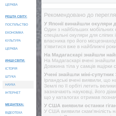
ЦЕРКВА
Рекомендовано до перегля
РЕШТА СВІТУ:
У Японії винайшли окуляри 
ПОСПІЛЬСТВО
Один з найбільших мобільних 
ЕКОНОМІКА
спеціальні окуляри для сліпих 
власника про його місцезнахо
КУЛЬТУРА
з'явитися вже в найближчі роки
ЦЕРКВА
На Мадагаскарі знайшли на
На Мадагаскарі вчені знайшли
ИНШІ СВІТИ:
Довжина тіла у самців ящірки с
ІСТОРІЯ
Учені знайшли міні-супутник
ШТУКА
Ірландські вчені виявили, що на
НАУКА
Землі по її орбіті летить велик
зазначають науковці, його діам
ІНТЕРНЕТ
що у каталогах отримав позн
МЕДІАТЕКА:
У США виявили останки гіга
У США виявили скам'янілість 
ВІДЕОТЕКА