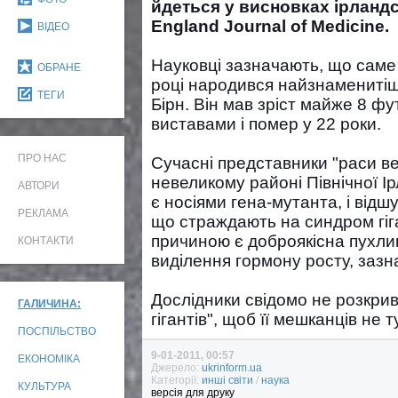
йдеться у висновках ірланд
England Journal of Medicine.
ВІДЕО
Науковці зазначають, що саме в
ОБРАНЕ
році народився найзнаменитіши
ТЕГИ
Бірн. Він мав зріст майже 8 фу
виставами і помер у 22 роки.
ПРО НАС
Сучасні представники "раси в
невеликому районі Північної Ір
АВТОРИ
є носіями гена-мутанта, і відш
РЕКЛАМА
що страждають на синдром гіга
причиною є доброякісна пухли
КОНТАКТИ
виділення гормону росту, зазна
Дослідники свідомо не розкри
ГАЛИЧИНА:
гігантів", щоб її мешканців не 
ПОСПІЛЬСТВО
9-01-2011, 00:57
ЕКОНОМІКА
Джерело:
ukrinform.ua
Категорії:
инші світи
/
наука
КУЛЬТУРА
версія для друку