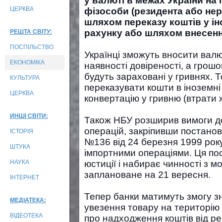
у валюті в межах України на
ЦЕРКВА
фізособи (резидента або не
шляхом переказу коштів у ін
рахунку або шляхом внесенн
РЕШТА СВІТУ:
ПОСПІЛЬСТВО
Українці зможуть вносити вал
ЕКОНОМІКА
наявності довіреності, а грошо
будуть зараховані у гривнях. 
КУЛЬТУРА
переказувати кошти в іноземні
ЦЕРКВА
конвертацію у гривню (втрати ж
ИНШІ СВІТИ:
Також НБУ розширив вимоги до
операцій, закріпивши постанов
ІСТОРІЯ
№136 від 24 березня 1999 рок
ШТУКА
імпортними операціями. Ця по
НАУКА
юстиції і набирає чинності з мо
заплановане на 21 вересня.
ІНТЕРНЕТ
Тепер банки матимуть змогу зн
МЕДІАТЕКА:
увезення товару на територію 
ВІДЕОТЕКА
про надходження коштів від ре