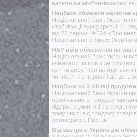
валюти на міжбанківському вал
Нацбанк обмежив валютне к
Національний банк України по
стабілізації курсу гривні. Сьо
від 28 серпня №534 «Про внес
Національного банку України в
НБУ ввів обмеження на знятт
Національний банк України вс
клієнтами коштів з депозитних 
грн на добу. Про це йдеться в
чинності з 1 червня і діє до 1 
Нацбанк на 3 місяці продов
Національний банк України пр
обов'язкового продажу юриди
підприємцями, які є резидента
тому числі від продажу товарі
договорами. Про це
Від завтра в Україні діє обм
З 1 вересня 2013 року набира