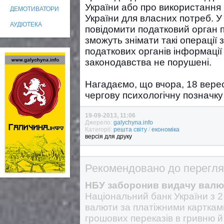
України або про використання
ДЕМОТИВАТОРИ
України для власних потреб. У
АУДІОТЕКА
повідомити податковий орган п
зможуть знімати такі операції
податкових органів інформації
законодавства не порушені.
Нагадаємо, що вчора, 18 вере
чергову психологічну позначку 
19-09-2013, 11:06
Джерело:
galychyna.info
Категорії:
решта світу
/
економіка
версія для друку
Рекомендовано до перегля
НБУ заборонив видачу валют
Національний банк України з 
валюти за платіжними картками
грошових переказів в гривню й