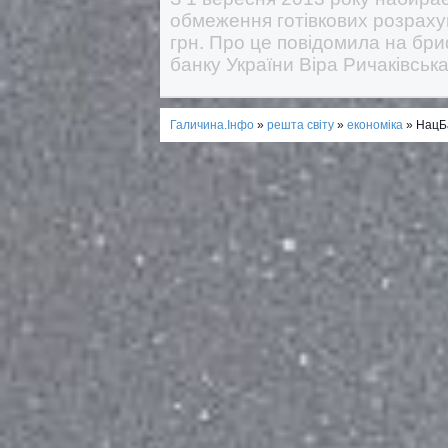
обмеження готівкових розраху
грн. Про це повідомила на бри
банку України Віра Ричаківська
Галичина.Інфо
»
решта світу
»
економіка
» НацБа