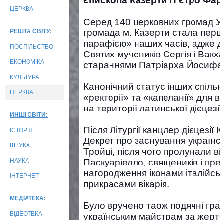
єпископа Казерти П’єтро Фарі
ЦЕРКВА
Серед 140 церковних громад УГК
громада м. Казерти стала пе
РЕШТА СВІТУ:
парафією» наших часів, адже 
ПОСПІЛЬСТВО
Святих мучеників Сергія і Вакх
ЕКОНОМІКА
стараннями Патріарха Йосифа 
КУЛЬТУРА
Канонічний статус інших спільн
ЦЕРКВА
«ректорії» та «капеланії» для в
на території латинської дієцезії
ИНШІ СВІТИ:
Після Літургії канцлер дієцезії
ІСТОРІЯ
Декрет про заснування українс
ШТУКА
Тройці, після чого пролунали в
НАУКА
Паскуаріелло, священиків і пр
нагородження іконами італійсь
ІНТЕРНЕТ
прикрасами вікарія.
МЕДІАТЕКА:
Було вручено таож подячні гр
ВІДЕОТЕКА
українським майстрам за жерт