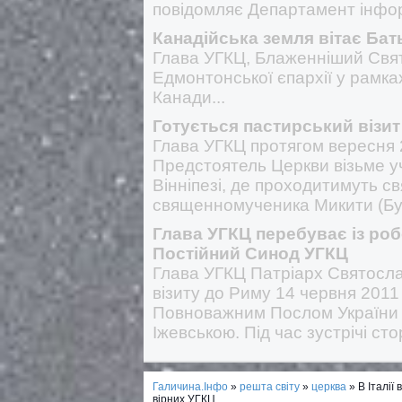
повідомляє Департамент інфор
Канадійська земля вітає Бат
Глава УГКЦ, Блаженніший Свят
Едмонтонської єпархії у рамка
Канади...
Готується пастирський візит
Глава УГКЦ протягом вересня 
Предстоятель Церкви візьме у
Вінніпезі, де проходитимуть с
священномученика Микити (Буд
Глава УГКЦ перебуває із роб
Постійний Синод УГКЦ
Глава УГКЦ Патріарх Святосла
візиту до Риму 14 червня 2011 
Повноважним Послом України 
Іжевською. Під час зустрічі с
Галичина.Інфо
»
решта світу
»
церква
» В Італії
вірних УГКЦ