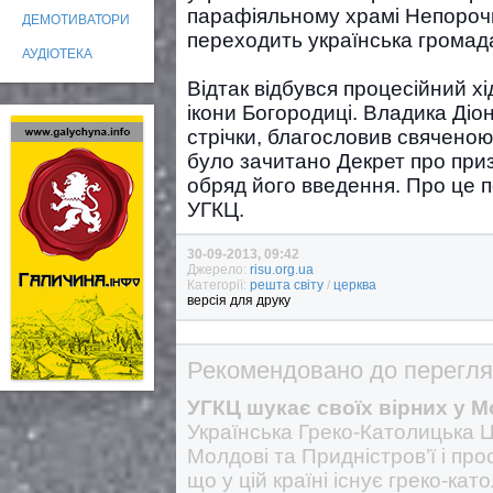
парафіяльному храмі Непорочно
ДЕМОТИВАТОРИ
переходить українська громад
АУДІОТЕКА
Відтак відбувся процесійний хі
ікони Богородиці. Владика Діон
стрічки, благословив свяченою
було зачитано Декрет про при
обряд його введення. Про це 
УГКЦ.
30-09-2013, 09:42
Джерело:
risu.org.ua
Категорії:
решта світу
/
церква
версія для друку
Рекомендовано до перегля
УГКЦ шукає своїх вірних у М
Українська Греко-Католицька Ц
Молдові та Придністров’ї і пр
що у цій країні існує греко-ка