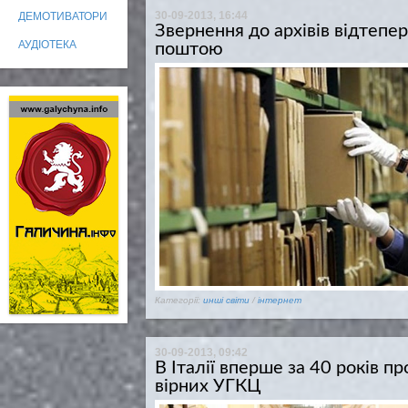
30-09-2013, 16:44
ДЕМОТИВАТОРИ
Звернення до архівів відтеп
АУДІОТЕКА
поштою
Категорії:
инші світи
/
інтернет
30-09-2013, 09:42
В Італії вперше за 40 років 
вірних УГКЦ