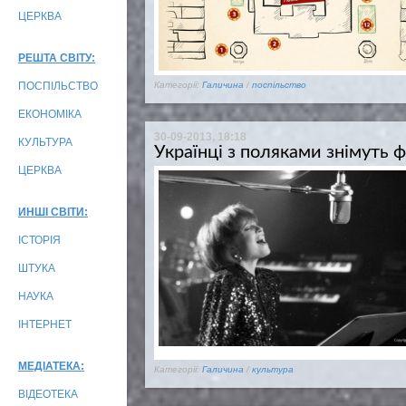
ЦЕРКВА
РЕШТА СВІТУ:
ПОСПІЛЬСТВО
Категорії:
Галичина
/
поспільство
ЕКОНОМІКА
30-09-2013, 18:18
КУЛЬТУРА
Українці з поляками знімуть ф
ЦЕРКВА
ИНШІ СВІТИ:
ІСТОРІЯ
ШТУКА
НАУКА
ІНТЕРНЕТ
МЕДІАТЕКА:
Категорії:
Галичина
/
культура
ВІДЕОТЕКА