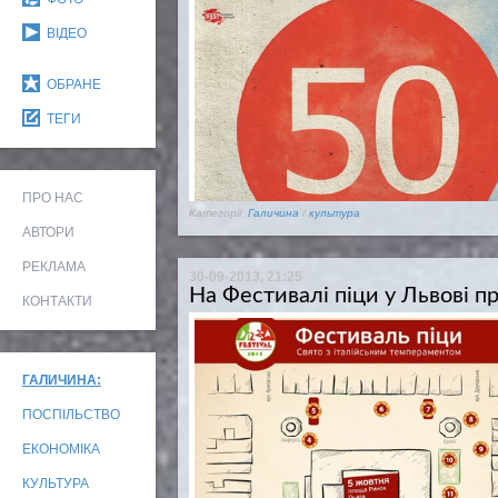
ВІДЕО
ОБРАНЕ
ТЕГИ
ПРО НАС
Категорії:
Галичина
/
культура
АВТОРИ
РЕКЛАМА
30-09-2013, 21:25
На Фестивалі піци у Львові п
КОНТАКТИ
ГАЛИЧИНА:
ПОСПІЛЬСТВО
ЕКОНОМІКА
КУЛЬТУРА