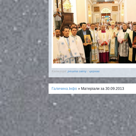
Категорії:
решта світу
/
церква
Галичина.Інфо
» Матеріали за 30.09.2013