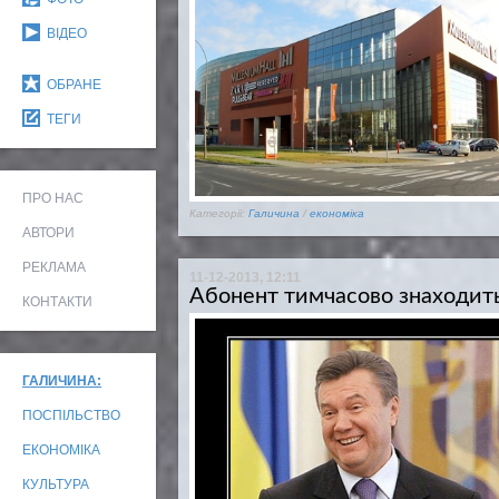
ВІДЕО
ОБРАНЕ
ТЕГИ
ПРО НАС
Категорії:
Галичина
/
економіка
АВТОРИ
РЕКЛАМА
11-12-2013, 12:11
Абонент тимчасово знаходить
КОНТАКТИ
ГАЛИЧИНА:
ПОСПІЛЬСТВО
ЕКОНОМІКА
КУЛЬТУРА