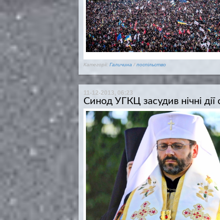
Категорії:
Галичина
/
поспільство
11-12-2013, 06:23
Синод УГКЦ засудив нічні дії 