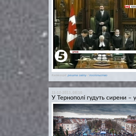
Категорії:
решта світу
/
поспільство
11-12-2013, 08:10
У Тернополі гудуть сирени – 