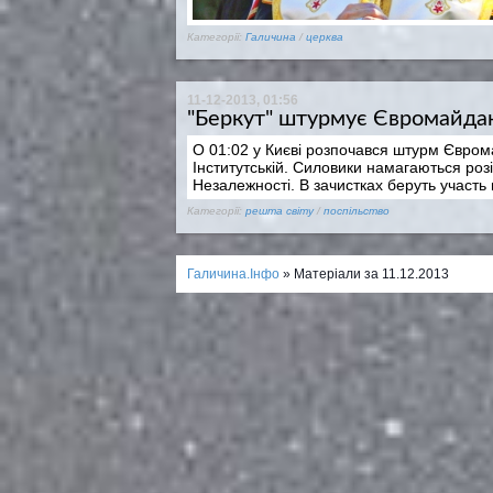
Категорії:
Галичина
/
церква
11-12-2013, 01:56
"Беркут" штурмує Євромайдан
О 01:02 у Києві розпочався штурм Євром
Інститутській. Силовики намагаються ро
Незалежності. В зачистках беруть участь мі
Категорії:
решта світу
/
поспільство
Галичина.Інфо
» Матеріали за 11.12.2013