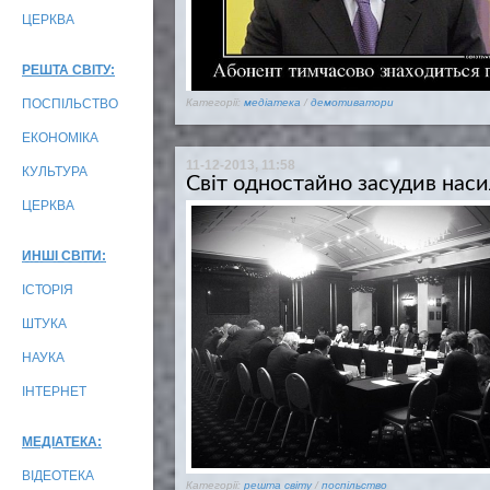
ЦЕРКВА
РЕШТА СВІТУ:
ПОСПІЛЬСТВО
Категорії:
медіатека
/
демотиватори
ЕКОНОМІКА
11-12-2013, 11:58
КУЛЬТУРА
Світ одностайно засудив наси
ЦЕРКВА
ИНШІ СВІТИ:
ІСТОРІЯ
ШТУКА
НАУКА
ІНТЕРНЕТ
МЕДІАТЕКА:
ВІДЕОТЕКА
Категорії:
решта світу
/
поспільство