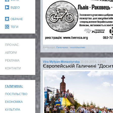
ВІДЕО
ОБРАНЕ
ТЕГИ
ПРО НАС
Категорії:
Галичина
/
поспільство
АВТОРИ
РЕКЛАМА
Vira Mylyan-Monastyrska
11-08-2014, 12:00
Європейській Галичині "Досит
КОНТАКТИ
ГАЛИЧИНА:
ПОСПІЛЬСТВО
ЕКОНОМІКА
КУЛЬТУРА