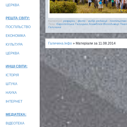
ЦЕРКВА
РЕШТА СВІТУ:
Категорії:
ремарки
/
фото
/
вибір редакції
/
поспільство
Теги:
Європейська Галицька Асамблея
Володимир Павл
ПОСПІЛЬСТВО
Галичина
ЕКОНОМІКА
Галичина.Інфо
» Матеріали за 11.08.2014
КУЛЬТУРА
ЦЕРКВА
ИНШІ СВІТИ:
ІСТОРІЯ
ШТУКА
НАУКА
ІНТЕРНЕТ
МЕДІАТЕКА:
ВІДЕОТЕКА