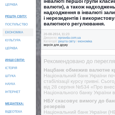
інвалюті першої групи класи
ЦЕРКВА
валюти), а також надходжен
надходження в інвалюті зал
РЕШТА СВІТУ:
і нерезидентів і використов
валютного регулювання.
ПОСПІЛЬСТВО
ЕКОНОМІКА
20-08-2014, 11:23
Джерело:
epravda.com.ua
КУЛЬТУРА
Категорії:
решта світу
/
економіка
версія для друку
ЦЕРКВА
Рекомендовано до перегля
ИНШІ СВІТИ:
ІСТОРІЯ
Нацбанк обмежив валютне к
Національний банк України по
ШТУКА
стабілізації курсу гривні. Сьо
НАУКА
від 28 серпня №534 «Про внес
Національного банку України в
ІНТЕРНЕТ
НБУ скасовує вимогу до бан
МЕДІАТЕКА:
резервів
Національний банк України (НБ
ВІДЕОТЕКА