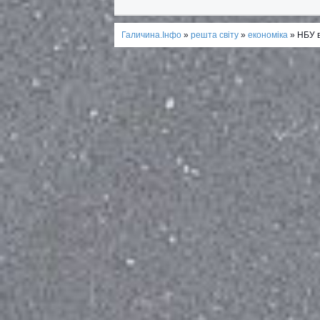
Галичина.Інфо
»
решта світу
»
економіка
» НБУ в