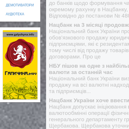
до банків щодо формування ча
ДЕМОТИВАТОРИ
окремому рахунку в Нацбанку,
АУДІОТЕКА
Відповідно до постанови № 480
Нацбанк на 3 місяці продов
Національний банк України пр
обов'язкового продажу юриди
підприємцями, які є резидента
тому числі від продажу товарі
договорами. Про це
НБУ пішов на одне з найбіл
валюти за останній час
Національний банк України виз
продажу на всі валютні надход
та підприємців...
Нацбанк України хоче ввести
Нацбанк допускає ініціювання 
валютообмінні операції фізичн
генерального департаменту г
Щербакова. Щербакова уточнил