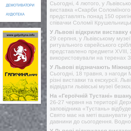
Сьогодні, 4 лютого, у Львівсько
ДЕМОТИВАТОРИ
виставка «Скарби Соломіїного 
АУДІОТЕКА
представлять понад 150 оригін
співачки Соломії Крушельниць
У Львові відкрили виставку
29 серпня, у Львівському музеї 
ритуального єврейського срібла
представлено предмети XVIII, 
використовували на теренах З
У Львові відзначають Міжна
Сьогодні, 18 травня, з нагоди 
різні виставки та екскурсії. Льв
відвідати львівські музеї безк
На «Героїчній Тустані» вшан
26-27 червня на території Дер
заповідника «Тустань» відбуд
Свято має на меті вшанувати ук
давнини до сьогодення. Водно
У Львові відкрилася виставк