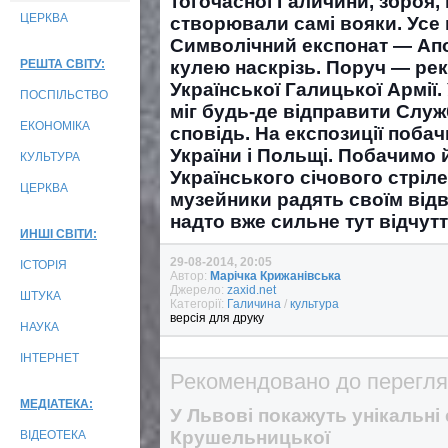
тогочасної Галичини, зброя,
ЦЕРКВА
створювали самі вояки. Усе 
Символічний експонат — Апо
РЕШТА СВІТУ:
кулею наскрізь. Поруч — ре
Української Галицької Армії. 
ПОСПІЛЬСТВО
міг будь-де відправити Слу
ЕКОНОМІКА
сповідь. На експозиції побач
України і Польщі. Побачимо 
КУЛЬТУРА
Українського січового стріл
ЦЕРКВА
музейники радять своїм від
надто вже сильне тут відчут
ИНШІ СВІТИ:
29-08-2014, 20:05
ІСТОРІЯ
Автор:
Марічка Крижанівська
Джерело:
zaxid.net
ШТУКА
Категорії:
Галичина
/
культура
версія для друку
НАУКА
ІНТЕРНЕТ
Рекомендовано до перегля
МЕДІАТЕКА:
У Львові покажуть унікальні 
Крушельницької
ВІДЕОТЕКА