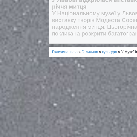
річчя митця
У Національному музеї у Львов
виставку творів Модеста Сосен
народження митця. Цьогорічна 
покликана розкрити багатогра
Галичина.Інфо
»
Галичина
»
культура
» У Музеї і