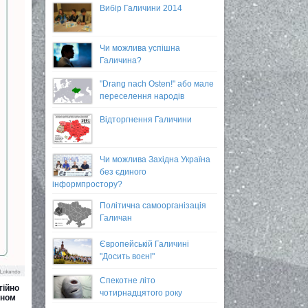
Вибір Галичини 2014
Чи можлива успішна
Галичина?
"Drang nach Osten!" або мале
переселення народів
Відторгнення Галичини
Чи можлива Західна Україна
без єдиного
інформпростору?
Політична самоорганізація
Галичан
Європейській Галичині
"Досить воєн!"
Спекотне літо
тійно
чотирнадцятого року
аном