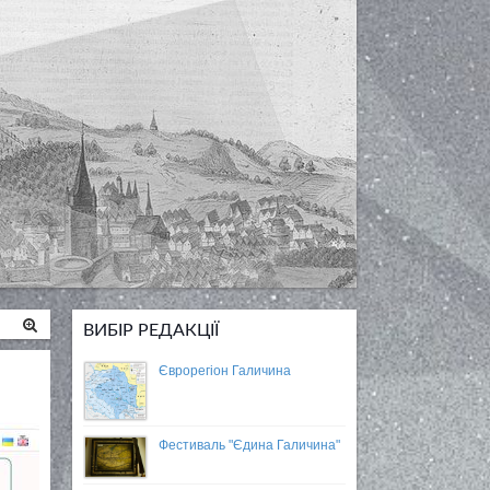
ВИБІР РЕДАКЦІЇ
Єврорегіон Галичина
Фестиваль "Єдина Галичина"