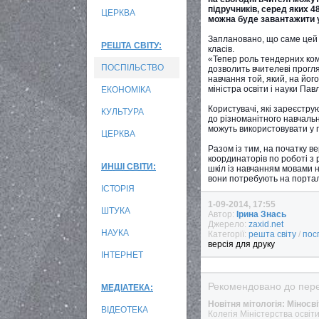
підручників, серед яких 4
ЦЕРКВА
можна буде завантажити усі
Заплановано, що саме цей 
РЕШТА СВІТУ:
класів.
«Тепер роль тендерних комі
ПОСПІЛЬСТВО
дозволить вчителеві прогля
навчання той, який, на йог
міністра освіти і науки Па
ЕКОНОМІКА
Користувачі, які зареєстру
КУЛЬТУРА
до різноманітного навчальн
можуть використовувати у 
ЦЕРКВА
Разом із тим, на початку в
координаторів по роботі з 
ИНШІ СВІТИ:
шкіл із навчанням мовами н
вони потребують на портал
ІСТОРІЯ
1-09-2014, 17:55
ШТУКА
Автор:
Ірина Знась
Джерело:
zaxid.net
НАУКА
Категорії:
решта світу
/
пос
версія для друку
ІНТЕРНЕТ
Рекомендовано до пере
МЕДІАТЕКА:
Новітня мітологія: Міносв
ВІДЕОТЕКА
Колегія Міністерства освіт