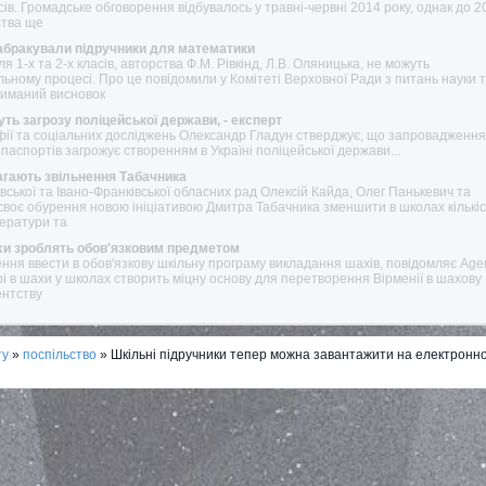
асів. Громадське обговорення відбувалось у травні-червні 2014 року, однак до 2
ства ще
забракували підручники для математики
 1-х та 2-х класів, авторства Ф.М. Рівкінд, Л.В. Оляницька, не можуть
ьному процесі. Про це повідомили у Комітеті Верховної Ради з питань науки 
риманий висновок
ть загрозу поліцейської держави, - експерт
фії та соціальних досліджень Олександр Гладун стверджує, що запровадження
аспортів загрожує створенням в Україні поліцейської держави...
агають звільнення Табачника
івської та Івано-Франківської обласних рад Олексій Кайда, Олег Панькевич та
воє обурення новою ініціативою Дмитра Табачника зменшити в школах кількіс
ітератури та
хи зроблять обов'язковим предметом
ення ввести в обов'язкову шкільну програму викладання шахів, повідомляє Age
рі в шахи у школах створить міцну основу для перетворення Вірменії в шахову
ентству
ту
»
поспільство
» Шкільні підручники тепер можна завантажити на електронн