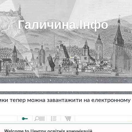
Галичина.Інфо
ики тепер можна завантажити на електронному