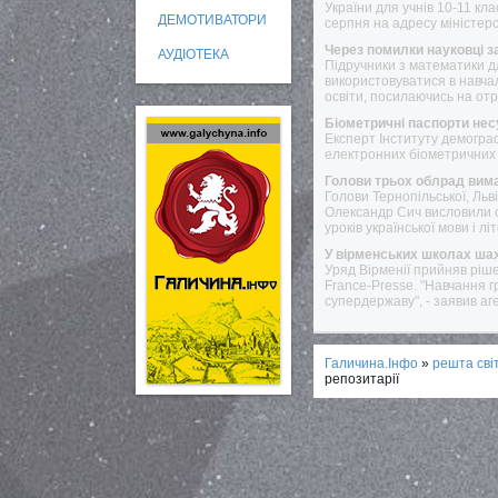
України для учнів 10-11 кл
ДЕМОТИВАТОРИ
серпня на адресу міністер
Через помилки науковці 
АУДІОТЕКА
Підручники з математики для
використовуватися в навчал
освіти, посилаючись на от
Біометричні паспорти несу
Експерт Інституту демогра
електронних біометричних п
Голови трьох облрад вим
Голови Тернопільської, Льв
Олександр Сич висловили с
уроків української мови і л
У вірменських школах ша
Уряд Вірменії прийняв ріш
France-Presse. "Навчання г
супердержаву", - заявив аг
Галичина.Інфо
»
решта сві
репозитарії