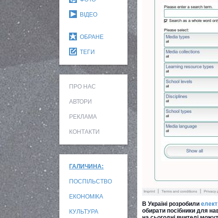
ВІДЕО
ОБРАНЕ
ТЕГИ
ПРО НАС
АВТОРИ
РЕКЛАМА
КОНТАКТИ
ГАЛИЧИНА:
ПОСПІЛЬСТВО
ЕКОНОМІКА
В Україні розробили
елект
обирати посібники для нав
КУЛЬТУРА
на сьогодні вчителі можу