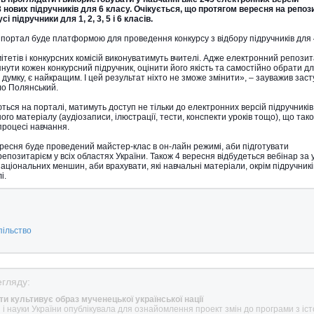
8 нових підручників для 6 класу. Очікується, що протягом вересня на репози
 підручники для 1, 2, 3, 5 і 6 класів.
портал буде платформою для проведення конкурсу з відбору підручників для 4
тетів і конкурсних комісій виконуватимуть вчителі. Адже електронний репозит
нути кожен конкурсний підручник, оцінити його якість та самостійно обрати д
о думку, є найкращим. І цей результат ніхто не зможе змінити», – зауважив зас
вло Полянський.
ються на порталі, матимуть доступ не тільки до електронних версій підручників,
ого матеріалу (аудіозаписи, ілюстрації, тести, конспекти уроків тощо), що так
процесі навчання.
ересня буде проведений майстер-клас в он-лайн режимі, аби підготувати
репозитарієм у всіх областях України. Також 4 вересня відбудеться вебінар за
аціональних меншин, аби врахувати, які навчальні матеріали, окрім підручникі
і.
пільство
гляду:
іти культивує образ мученецької української нації
и і науки України опублікувала для ознайомлення проект змін до програми з іст