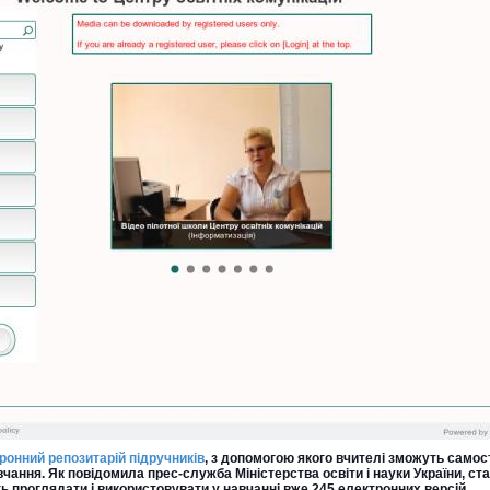
ронний репозитарій підручників
, з допомогою якого вчителі зможуть самос
чання. Як повідомила прес-служба Міністерства освіти і науки України, ст
ть проглядати і використовувати у навчанні вже 245 електронних версій