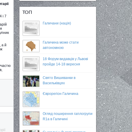
тарії
ТОП
 і 7
Галичани (нація)
арій
ля
тупник
Галичина може стати
 а й
автономною
ож
18 Форум видавців у Львові
пройде 14-18 вересня
 участю
в,
Свято Вишиванки в
Васильківцях
Єврорегіон Галичина
Огляд поширення гаплогрупи
R1a в Галичині
орії