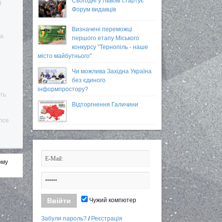
Сьогодні у Львові стартує
0
Форум видавців
Визначені переможці
та
першого етапу Міського
конкурсу "Тернопіль - наше
місто майбутнього"
Чи можлива Західна Україна
без єдиного
інформпростору?
ть
Відторгнення Галичини
nce
ому
Чужий компютер
Забули пароль?
/
Реєстрація