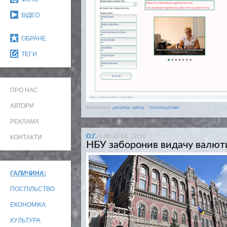
ВІДЕО
ОБРАНЕ
ТЕГИ
ПРО НАС
АВТОРИ
Категорії:
решта світу
/
поспільство
РЕКЛАМА
О.Г.
1-09-2014, 12:16
КОНТАКТИ
НБУ заборонив видачу валюти
ГАЛИЧИНА:
ПОСПІЛЬСТВО
ЕКОНОМІКА
КУЛЬТУРА