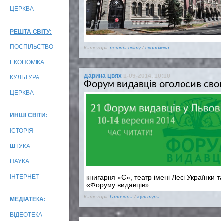
ЦЕРКВА
РЕШТА СВІТУ:
ПОСПІЛЬСТВО
Категорії:
решта світу
/
економіка
ЕКОНОМІКА
Дарина Цвях
1-09-2014, 10:10
КУЛЬТУРА
Форум видавців оголосив св
ЦЕРКВА
ИНШІ СВІТИ:
ІСТОРІЯ
ШТУКА
НАУКА
книгарня «Є», театр імені Лесі Українки 
ІНТЕРНЕТ
«Форуму видавців».
Категорії:
Галичина
/
культура
МЕДІАТЕКА:
ВІДЕОТЕКА