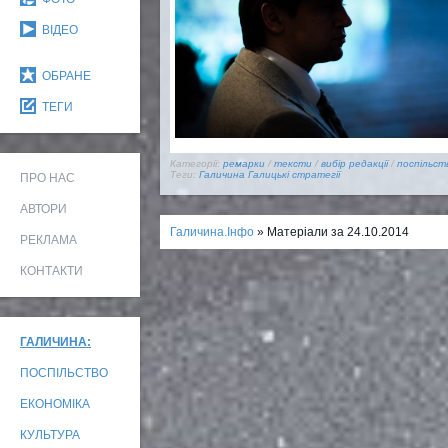
ВІДЕО
ОБРАНЕ
ТЕГИ
Категорії:
ремарки
/
тексти
/
вибір редакції
/
поспільст
Теги:
Галичина
Галицькі стратегії
ПРО НАС
АВТОРИ
Галичина.Інфо
» Матеріали за 24.10.2014
РЕКЛАМА
КОНТАКТИ
ГАЛИЧИНА:
ПОСПІЛЬСТВО
ЕКОНОМІКА
КУЛЬТУРА