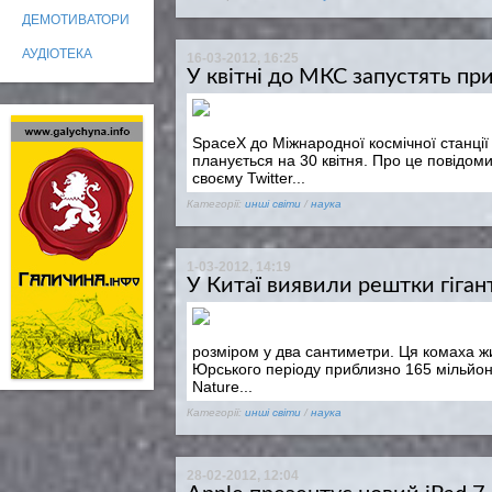
ДЕМОТИВАТОРИ
АУДІОТЕКА
16-03-2012, 16:25
У квітні до МКС запустять пр
SpaceX до Міжнародної космічної станції
планується на 30 квітня. Про це повідо
своєму Twitter...
Категорії:
инші світи
/
наука
1-03-2012, 14:19
У Китаї виявили рештки гіган
розміром у два сантиметри. Ця комаха жи
Юрського періоду приблизно 165 мільйонів
Nature...
Категорії:
инші світи
/
наука
28-02-2012, 12:04