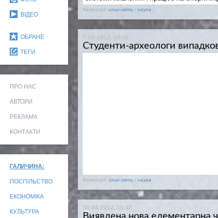
Категорії:
инші світи
/
наука
ВІДЕО
ОБРАНЕ
7-05-2012, 18:40
Студенти-археологи випадко
ТЕГИ
ПРО НАС
АВТОРИ
РЕКЛАМА
КОНТАКТИ
ГАЛИЧИНА:
Категорії:
инші світи
/
наука
ПОСПІЛЬСТВО
ЕКОНОМІКА
30-04-2012, 15:40
КУЛЬТУРА
Виявлена нова елементарна 