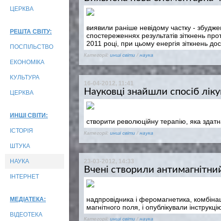
ЦЕРКВА
виявили раніше невідому частку - збудже
РЕШТА СВІТУ:
спостереженнях результатів зіткнень про
2011 році, при цьому енергія зіткнень до
ПОСПІЛЬСТВО
Категорії:
инші світи
/
наука
ЕКОНОМІКА
КУЛЬТУРА
16-04-2012, 11:41
Науковці знайшли спосіб лік
ЦЕРКВА
ИНШІ СВІТИ:
створити революційну терапію, яка здатн
ІСТОРІЯ
Категорії:
инші світи
/
наука
ШТУКА
НАУКА
23-03-2012, 14:33
Вчені створили антимагнітни
ІНТЕРНЕТ
надпровідника і феромагнетика, комбінац
МЕДІАТЕКА:
магнітного поля, і опублікували інструкцію
ВІДЕОТЕКА
Категорії:
инші світи
/
наука