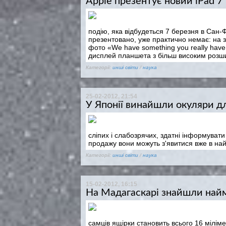
Apple презентує новий iPad 7
подію, яка відбудеться 7 березня в Сан-
презентовано, уже практично немає: на 
фото «We have something you really have
дисплей планшета з більш високим розш
Категорії:
инші світи
/
наука
25-02-2012, 21:54
У Японії винайшли окуляри д
сліпих і слабозрячих, здатні інформуват
продажу вони можуть з'явитися вже в най
Категорії:
инші світи
/
наука
15-02-2012, 16:15
На Мадагаскарі знайшли най
самців ящірки становить всього 16 мілімет