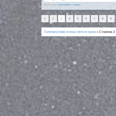
Категорії:
инші світи
/
наука
1
2
3
4
5
6
7
8
9
Галичина.Інфо
»
инші світи
»
наука
» Сторінка 3