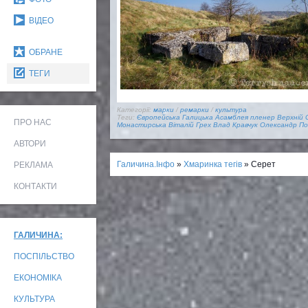
ВІДЕО
ОБРАНЕ
ТЕГИ
Категорії:
марки
/
ремарки
/
культура
Теги:
Європейська Галицька Асамблея
пленер
Верхній
ПРО НАС
Монастирська
Віталій Грех
Влад Кравчук
Олександр По
АВТОРИ
Галичина.Інфо
»
Хмаринка тегів
» Серет
РЕКЛАМА
КОНТАКТИ
ГАЛИЧИНА:
ПОСПІЛЬСТВО
ЕКОНОМІКА
КУЛЬТУРА