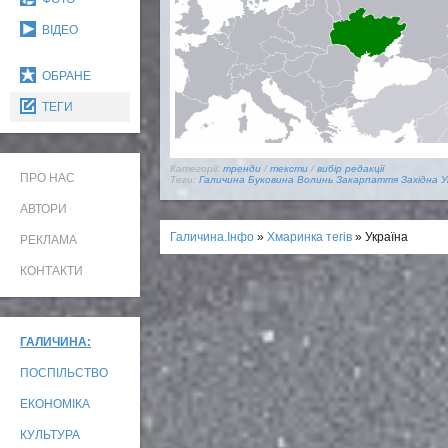
ВІДЕО
ОБРАНЕ
ТЕГИ
Категорії:
тренди
/
тексти
/
вибір редакції
ПРО НАС
Теги:
Галичина
Буковина
Волинь
Закарпаття
Західна У
АВТОРИ
Галичина.Інфо
»
Хмаринка тегів
» Україна
РЕКЛАМА
КОНТАКТИ
ГАЛИЧИНА:
ПОСПІЛЬСТВО
ЕКОНОМІКА
КУЛЬТУРА