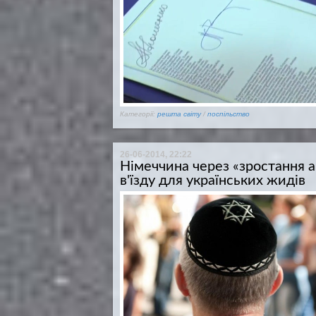
Категорії:
решта світу
/
поспільство
26-06-2014, 22:22
Німеччина через «зростання 
в'їзду для українських жидів