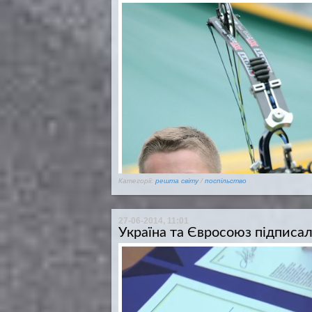
Категорії:
решта світу
/
поспільство
27-06-2014, 11:01
Україна та Євросоюз підписал