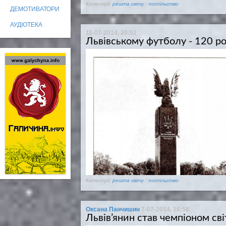
Категорії:
решта світу
/
поспільство
ДЕМОТИВАТОРИ
АУДІОТЕКА
11-07-2014, 20:02
Львівському футболу - 120 ро
Категорії:
решта світу
/
поспільство
Оксана Панчишин
7-07-2014, 16:56
Львів’янин став чемпіоном сві