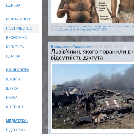
ЦЕРКВА
РЕШТА СВІТУ:
Категорії:
тренди
/
тексти
/
вибір редакції
/
поспільств
ПОСПІЛЬСТВО
Теги:
Далекий Схід України
MH17
АТО
ЕКОНОМІКА
Володимир Рихліцький
17-07-2014, 16:47
КУЛЬТУРА
Львів’янин, якого поранили в
ЦЕРКВА
відсутність джгута
ИНШІ СВІТИ:
ІСТОРІЯ
ШТУКА
НАУКА
ІНТЕРНЕТ
МЕДІАТЕКА:
ВІДЕОТЕКА