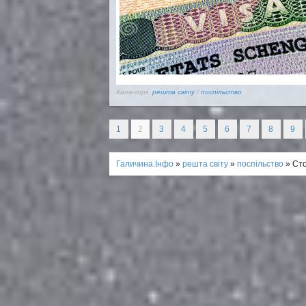
Категорії:
решта світу
/
поспільство
1
2
3
4
5
6
7
8
9
Галичина.Інфо
»
решта світу
»
поспільство
» Сто