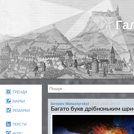
Га
ТРЕНДИ
МАРКИ
Iaroslav Monastyrskyi
23-07-2014, 04:17
Багато букв дрібноньким шр
РЕМАРКИ
ТЕКСТИ
ФОТО