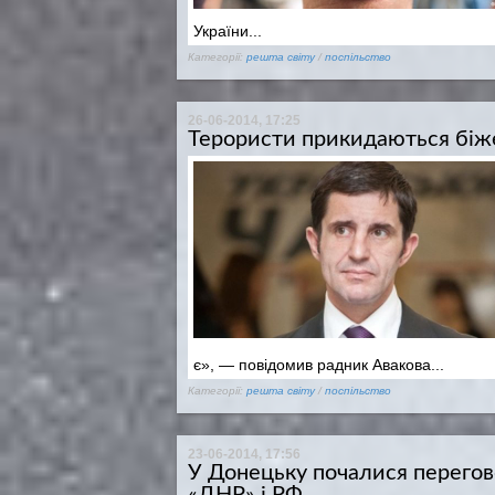
України...
Категорії:
решта світу
/
поспільство
26-06-2014, 17:25
Терористи прикидаються біже
є», — повідомив радник Авакова...
Категорії:
решта світу
/
поспільство
23-06-2014, 17:56
У Донецьку почалися перегов
«ДНР» і РФ