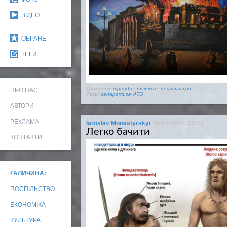
ВІДЕО
ОБРАНЕ
ТЕГИ
Категорії:
тренди
/
тексти
/
поспільство
ПРО НАС
Теги:
сепаратизм
АТО
АВТОРИ
РЕКЛАМА
Iaroslav Monastyrskyi
19-07-2014, 12:12
Легко бачити
КОНТАКТИ
ГАЛИЧИНА:
ПОСПІЛЬСТВО
ЕКОНОМІКА
КУЛЬТУРА