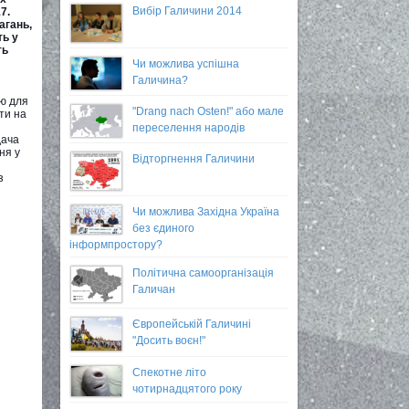
Вибір Галичини 2014
7.
агань,
ть у
ть
Чи можлива успішна
Галичина?
ю для
"Drang nach Osten!" або мале
ти на
переселення народів
дача
ня у
Відторгнення Галичини
з
Чи можлива Західна Україна
без єдиного
інформпростору?
Політична самоорганізація
Галичан
Європейській Галичині
"Досить воєн!"
Спекотне літо
чотирнадцятого року