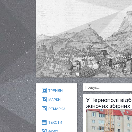
ТРЕНДИ
У Тернополі від
МАРКИ
жіночих збірни
РЕМАРКИ
ТЕКСТИ
ФОТО