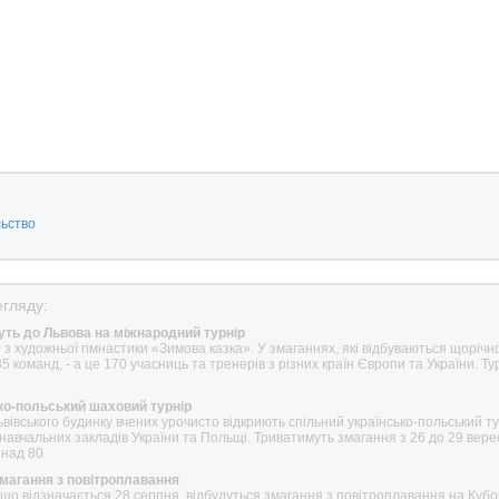
льство
гляду:
дуть до Львова на міжнародний турнір
р з художньої гімнастики «Зимова казка». У змаганнях, які відбуваються щорічн
35 команд, - а це 170 учасниць та тренерів з різних країн Європи та України. Ту
ько-польський шаховий турнір
вівського будинку вчених урочисто відкриють спільний українсько-польський ту
навчальних закладів України та Польщі. Триватимуть змагання з 26 до 29 вере
онад 80
змагання з повітроплавання
 що відзначається 28 серпня, відбудуться змагання з повітроплавання на Кубо