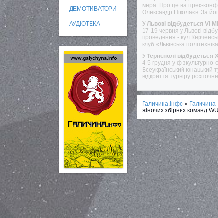
мера. Про це на прес-конф
ДЕМОТИВАТОРИ
Олександр Ніколаєв. За йог
АУДІОТЕКА
У Львові відбудеться VI 
17-19 червня у Львові відб
проведення - вул.Керченсь
клуб «Львівська політехніка
У Тернополі відбудеться 
4-5 грудня у фізкультурно
Всеукраїнський юнацький ту
відкриття турніру розпочне
Галичина.Інфо
»
Галичина
жіночих збірних команд W