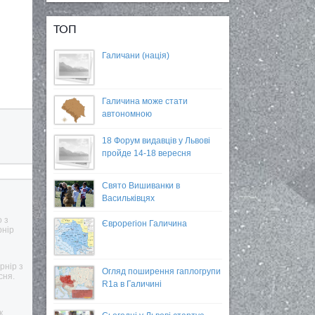
ТОП
Галичани (нація)
Галичина може стати
автономною
18 Форум видавців у Львові
пройде 14-18 вересня
Свято Вишиванки в
Васильківцях
о з
Єврорегіон Галичина
рнір
рнір з
Огляд поширення гаплогрупи
сня.
R1a в Галичині
к