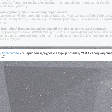
еренції у Тернополі повідомив президент Федерації повітроплавання України
о словами, участь у
Міжнародний турнір з баскетболу серед юнаків
уватиметься VI Міжнародний турнір з баскетболу серед юнаків 1998-1999 р.н. 
ка, 8 (Палац спорту «Галичина»). Організатор турніру – Баскетбольний спорт
» та
Х Ювілейний Всеукраїнський юнацький турнір з греко-римської боротьби
-оздоровчому комплексі ДЮСШ №3 (вул. Братів Бойчуків, 4) відбудеться Х Ювіл
рнір з греко-римської боротьби пам'яті майстра спорту В.Дем’яного. Урочисте
ться 4 грудня о
»
поспільство
» У Тернополі відбудеться турнір розвитку УЄФА серед націона
U-17