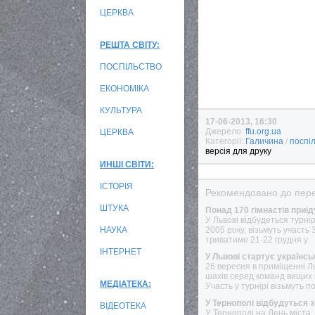
ЦЕРКВА
РЕШТА СВІТУ:
ПОСПІЛЬСТВО
ЕКОНОМІКА
КУЛЬТУРА
17-06-2013, 16:30
Джерело:
ffu.org.ua
ЦЕРКВА
Категорії:
Галичина
/
поспі
версія для друку
ИНШІ СВІТИ:
ІСТОРІЯ
Рекомендовано до пере
ШТУКА
Понад 170 гімнастів приї
У Львові відбудеться турні
НАУКА
2005 року, візьмуть участь 
триватиме 21-22 грудня у
ІНТЕРНЕТ
У Львові стартує українс
26 вересня в приміщенні Ль
шахів серед команд вищих 
МЕДІАТЕКА:
Участь у турнірі візьмуть п
У Тернополі відбудуться 
ВІДЕОТЕКА
У Тернополі на День міста,