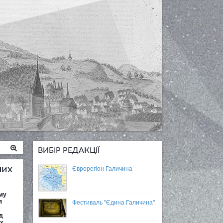
ВИБІР РЕДАКЦІЇ
них
Єврорегіон Галичина
ому
я
Фестиваль "Єдина Галичина"
д
их