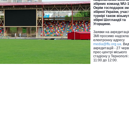
збірних команд WU-1
Окрім господарок зм
збірної України, учас
турнірі також візьму
збірні Шотландії та
Угорщини.
Заявки на акредитаці
ЗМІ просимо надсила
електронну адресу
media@ffu.org.ua
. Ви
акредитацій - 27 черв
прес-центрі міського
стадіону у Тернополі 
11:00 до 12:00.