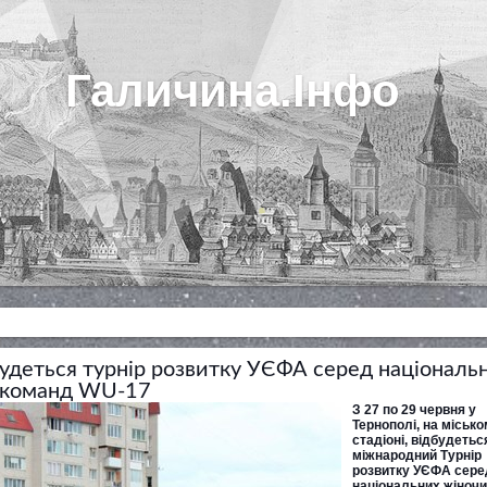
Галичина.Інфо
будеться турнір розвитку УЄФА серед національ
х команд WU-17
З 27 по 29 червня у
Тернополі, на міськ
стадіоні, відбудетьс
міжнародний Турнір
розвитку УЄФА сере
національних жіноч