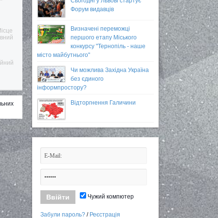
Сьогодні у Львові стартує
Форум видавців
Визначені переможці
Місце
першого етапу Міського
ивний
конкурсу "Тернопіль - наше
місто майбутнього"
ейний
Чи можлива Західна Україна
без єдиного
інформпростору?
Відторгнення Галичини
льних
Чужий компютер
Забули пароль?
/
Реєстрація