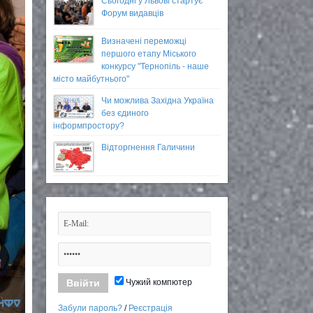
Сьогодні у Львові стартує
Форум видавців
Визначені переможці
першого етапу Міського
конкурсу "Тернопіль - наше
місто майбутнього"
Чи можлива Західна Україна
без єдиного
інформпростору?
Відторгнення Галичини
Чужий компютер
Забули пароль?
/
Реєстрація