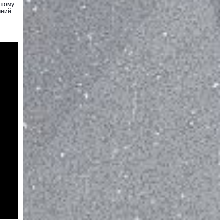
ршому
чний