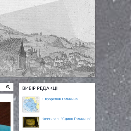
ВИБІР РЕДАКЦІЇ
Єврорегіон Галичина
Фестиваль "Єдина Галичина"