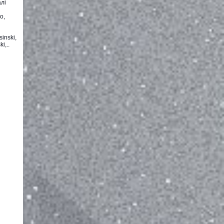
лі
о,
inski,
i,..