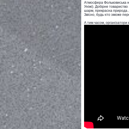
Атмосфера Фольковиська не
Уніжі). Добірне товариство
шарм, прекрасна природа...
Звісно, будь-хто зможе пе
А тим часом, організатори 