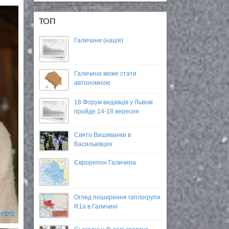
ТОП
Галичани (нація)
Галичина може стати
автономною
18 Форум видавців у Львові
пройде 14-18 вересня
Свято Вишиванки в
Васильківцях
Єврорегіон Галичина
Огляд поширення гаплогрупи
R1a в Галичині