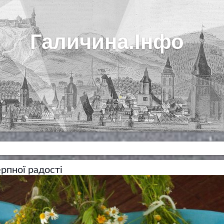
Галичина.Інфо
рпної радості