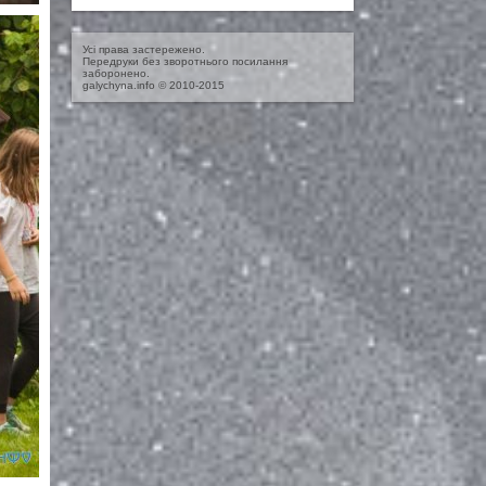
Усі права застережено.
Передруки без зворотнього посилання
заборонено.
galychyna.info © 2010-2015