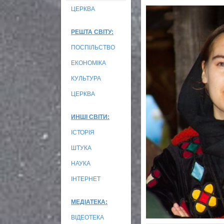
ЦЕРКВА
РЕШТА СВІТУ:
ПОСПІЛЬСТВО
ЕКОНОМІКА
КУЛЬТУРА
ЦЕРКВА
ИНШІ СВІТИ:
ІСТОРІЯ
ШТУКА
НАУКА
ІНТЕРНЕТ
МЕДІАТЕКА:
ВІДЕОТЕКА