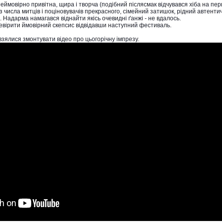
ймовірно привітна, щира і творча (подібний післясмак відчувався хіба на пе
 з числа митців і поціновувачів прекрасного, сімейний затишок, рідний автенти
 Надарма намагався віднайти якісь очевидні ґанжі - не вдалось.
ревірити ймовірний скепсис відвідавши наступний фестиваль.
взялися змонтувати відео про цьогорічну імпрезу.