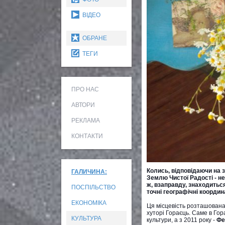
ВІДЕО
ОБРАНЕ
ТЕГИ
ПРО НАС
АВТОРИ
РЕКЛАМА
КОНТАКТИ
Колись, відповідаючи на 
ГАЛИЧИНА:
Землю Чистої Радості - не
ж, взаправду, знаходиться 
ПОСПІЛЬСТВО
точні географічні координ
ЕКОНОМІКА
Ця місцевість розташована 
хуторі Гораєць. Саме в Гор
КУЛЬТУРА
культури, а з 2011 року -
Фе