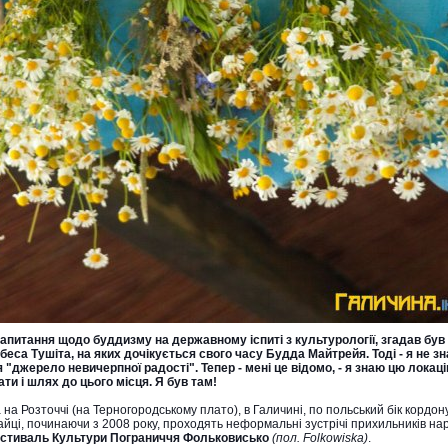
запитання щодо буддизму на державному іспиті з культурології, згадав був
беса Тушіта, на яких дочікується свого часу Будда Майтрейя. Тоді - я не зн
"джерело невичерпної радості". Тепер - мені це відомо, - я знаю цю локацію
ати і шлях до цього місця. Я був там!
на Розточчі (на Терногородському плато), в Галичині, по польський бік кордон
айці, починаючи з 2008 року, проходять неформальні зустрічі прихильників на
стиваль Культури Пограниччя Фольковисько
(пол. Folkowiska)
.