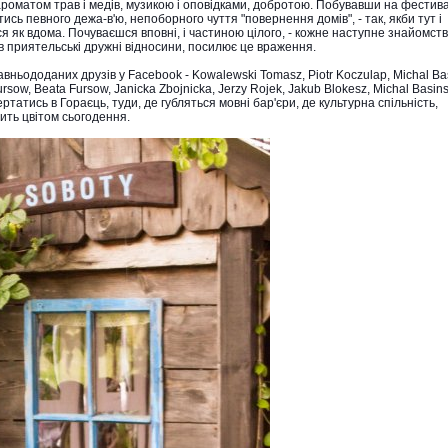
роматом трав і медів, музикою і оповідками, добротою. Побувавши на фестива
ись певного дежа-в'ю, непоборного чуття "повернення домів", - так, якби тут і
я як вдома. Почуваєшся вповні, і частиною цілого, - кожне наступне знайомств
в приятельські дружні відносини, посилює це враження.
ьододаних друзів у Facebook - Kowalewski Tomasz, Piotr Koczulap, Michal Bas
ursow, Beata Fursow, Janicka Zbojnicka, Jerzy Rojek, Jakub Blokesz, Michal Basinsk
ртатись в Гораєць, туди, де губляться мовні бар'єри, де культурна спільність,
ить цвітом сьогодення.