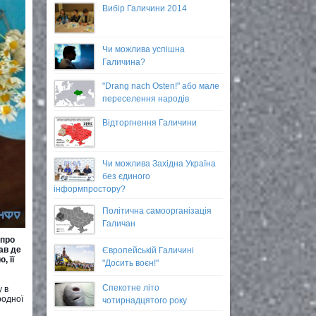
Вибір Галичини 2014
Чи можлива успішна
Галичина?
"Drang nach Osten!" або мале
переселення народів
Відторгнення Галичини
Чи можлива Західна Україна
без єдиного
інформпростору?
Політична самоорганізація
Галичан
 про
ав де
Європейській Галичині
, її
"Досить воєн!"
Спекотне літо
у в
родної
чотирнадцятого року