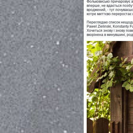
Фольковисько причаровує а
вперше, не вдається позбут
вроджений, - тут почуваєшс
котре миттєво переростає 
Переглядаю список нещодавн
Pawel Zielinski, Konstanty F
Хочеться знову і знову пове
вкорінена в минувшині, род