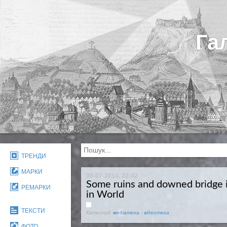
Га
ТРЕНДИ
МАРКИ
30-07-2014, 22:42
Some ruins and downed bridge in
РЕМАРКИ
in World
ТЕКСТИ
Категорії:
медіатека
/
відеотека
ФОТО