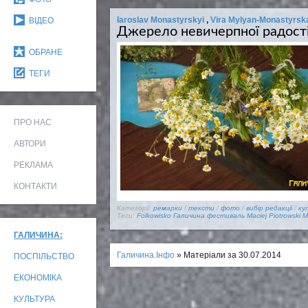
Iaroslav Monastyrskyi
,
Vira Mylyan-Monastyrsk
ВІДЕО
Джерело невичерпної радост
ОБРАНЕ
ТЕГИ
ПРО НАС
АВТОРИ
РЕКЛАМА
КОНТАКТИ
Категорії:
ремарки
/
тексти
/
фото
/
вибір редакції
/
ку
Теги:
Folkowisko
Галичина
фестиваль
Maciej Piotrowski
M
ГАЛИЧИНА:
Галичина.Інфо
» Матеріали за 30.07.2014
ПОСПІЛЬСТВО
ЕКОНОМІКА
КУЛЬТУРА