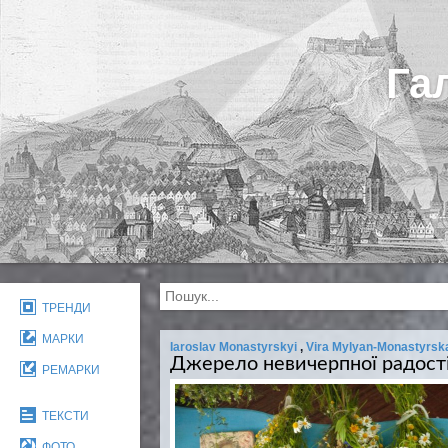
Га
ТРЕНДИ
МАРКИ
Iaroslav Monastyrskyi
,
Vira Mylyan-Monastyrsk
Джерело невичерпної радост
РЕМАРКИ
ТЕКСТИ
ФОТО