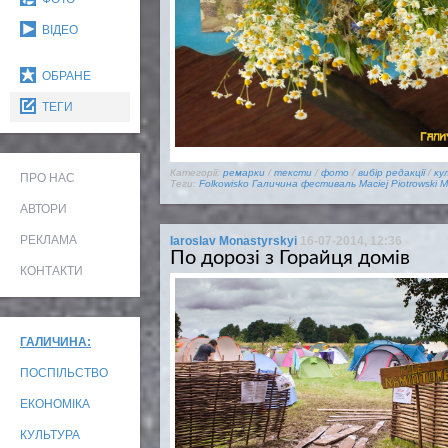
ВІДЕО
ОБРАНЕ
ТЕГИ
Категорії:
ремарки
/
тексти
/
фото
/
вибір редакції
/
ку
ПРО НАС
Теги:
Folkowisko
Галичина
фестиваль
Maciej Piotrowski
M
АВТОРИ
РЕКЛАМА
Iaroslav Monastyrskyi
16-07-2014, 12:36
По дорозі з Горайця домів
КОНТАКТИ
ГАЛИЧИНА:
ПОСПІЛЬСТВО
ЕКОНОМІКА
КУЛЬТУРА