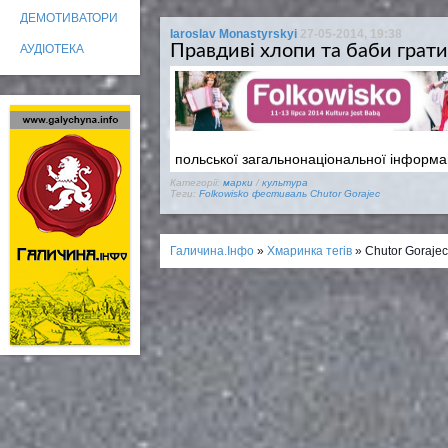
ДЕМОТИВАТОРИ
Iaroslav Monastyrskyi
27-05-2014, 19:38
Правдиві хлопи та баби грати
АУДІОТЕКА
польської загальнонаціональної інформацій
Категорії:
марки
/
культура
Теги:
Folkowisko
фестиваль
Chutor Gorajec
Галичина.Інфо
»
Хмаринка тегів
» Chutor Gorajec