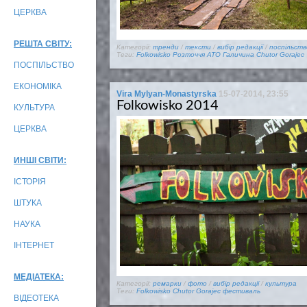
ЦЕРКВА
РЕШТА СВІТУ:
Категорії:
тренди
/
тексти
/
вибір редакції
/
поспільств
Теги:
Folkowisko
Розточчя
АТО
Галичина
Chutor Gorajec
ПОСПІЛЬСТВО
ЕКОНОМІКА
Vira Mylyan-Monastyrska
15-07-2014, 23:55
Folkowisko 2014
КУЛЬТУРА
ЦЕРКВА
ИНШІ СВІТИ:
ІСТОРІЯ
ШТУКА
НАУКА
ІНТЕРНЕТ
МЕДІАТЕКА:
Категорії:
ремарки
/
фото
/
вибір редакції
/
культура
Теги:
Folkowisko
Chutor Gorajec
фестиваль
ВІДЕОТЕКА