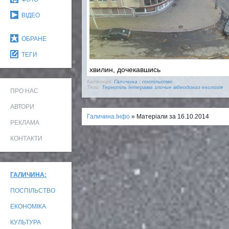
ВІДЕО
ОБРАНЕ
ТЕГИ
хвилин, дочекавшись
Категорії:
Галичина
/
поспільство
Теги:
Тернопіль Інтеравіа
злочин
відеодоказ
екологія
ПРО НАС
АВТОРИ
Галичина.Інфо
» Матеріали за 16.10.2014
РЕКЛАМА
КОНТАКТИ
ГАЛИЧИНА:
ПОСПІЛЬСТВО
ЕКОНОМІКА
КУЛЬТУРА