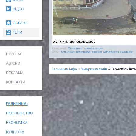
ВІДЕО
ОБРАНЕ
ТЕГИ
хвилин, дочекавшись
Категорії:
Галичина
/
поспільство
Теги:
Тернопіль Інтеравіа
злочин
відеодоказ
екологія
ПРО НАС
АВТОРИ
Галичина.Інфо
»
Хмаринка тегів
» Тернопіль Інте
РЕКЛАМА
КОНТАКТИ
ГАЛИЧИНА:
ПОСПІЛЬСТВО
ЕКОНОМІКА
КУЛЬТУРА