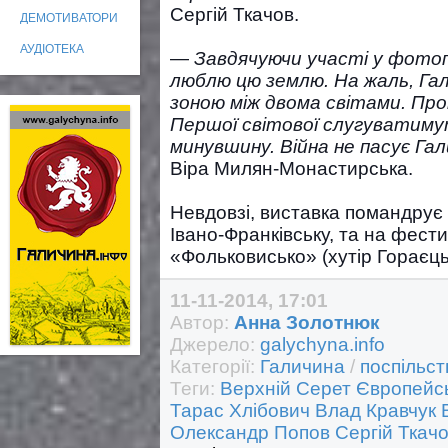
Сергій Ткачов.
ДЕМОТИВАТОРИ
АУДІОТЕКА
—
Завдячуючи участі у фотоп
люблю цю землю. На жаль, Га
зоною між двома світами. Про
Першої світової слугуватиму
минувшину. Війна не пасує Гал
Віра Милян-Монастирська.
Невдовзі, виставка помандрує 
Івано-Франківську, та на фест
«Фольковисько» (хутір Гораєц
11-11-2014, 17:01
Автор:
Анна Золотнюк
Джерело:
galychyna.info
Категорії:
Галичина
/
поспільст
Теги:
Верхній Серет
Європейс
Тарас Хлібович
Влад Кравчук
Олександр Попов
Сергій Ткач