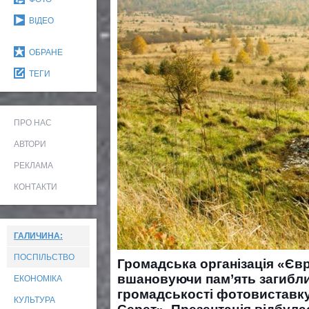
ВІДЕО
ОБРАНЕ
ТЕГИ
ПРО НАС
АВТОРИ
РЕКЛАМА
КОНТАКТИ
ГАЛИЧИНА:
ПОСПІЛЬСТВО
Громадська організація «Єв
вшановуючи пам’ять загиблих
ЕКОНОМІКА
громадськості фотовиставку
КУЛЬТУРА