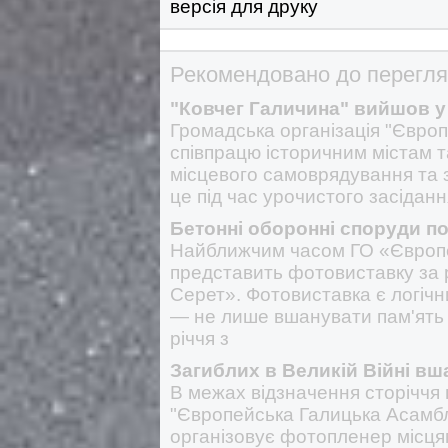
версія для друку
Рекомендовано до перегля
"Ковчег Галичина" вийшов у 
Громадська організація "Євро
співпрацю історичним містам т
місцевого самоврядування та 
це під час урочистого засідан
Бетонні оборонні споруди по
Найближчим часом ГО «Європ
представить фотовиставку за
Серет». Фотовиставка є логіч
— не лише вшанувати пам'ять з
річчя з
Загиблих в Великій Війні вш
В межах відзначення сторіччя 
"Європейська Галицька Асамбл
організовує фотопленер місця