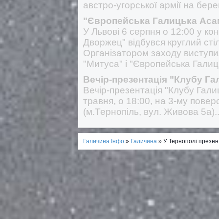
австро-угорської армії на бере
"Європейська Галицька Асам
У Львові 6 серпня о 12:00 у к
Дворжец" відбувся круглий стіл
Організатором заходу виступи
"Митуса" і "Європейська Галиц
Вечір-презентація "Клубу Га
Вечір-презентація "Клубу Галиц
травня, о 18:00, на 3-му повер
(м.Тернопіль, вул. Живова 5а)..
Галичина.Інфо
»
Галичина
» У Тернополі презен