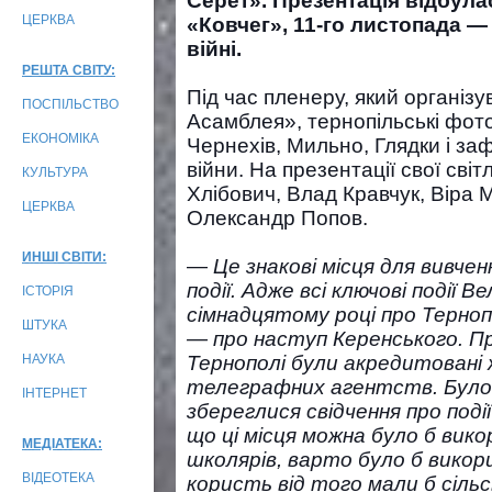
Серет». Презентація відбулас
ЦЕРКВА
«Ковчег», 11-го листопада —
війні.
РЕШТА СВІТУ:
Під час пленеру, який організ
ПОСПІЛЬСТВО
Асамблея», тернопільські фот
ЕКОНОМІКА
Чернехів, Мильно, Глядки і за
війни. На презентації свої св
КУЛЬТУРА
Хлібович, Влад Кравчук, Віра 
ЦЕРКВА
Олександр Попов.
ИНШІ СВІТИ:
—
Це знакові місця для вивченн
події. Адже всі ключові події В
ІСТОРІЯ
сімнадцятому році про Тернопі
ШТУКА
— про наступ Керенського. П
НАУКА
Тернополі були акредитовані 
телеграфних агентств. Було б 
ІНТЕРНЕТ
збереглися свідчення про події
що ці місця можна було б вик
МЕДІАТЕКА:
школярів, варто було б вико
ВІДЕОТЕКА
користь від того мали б сільс