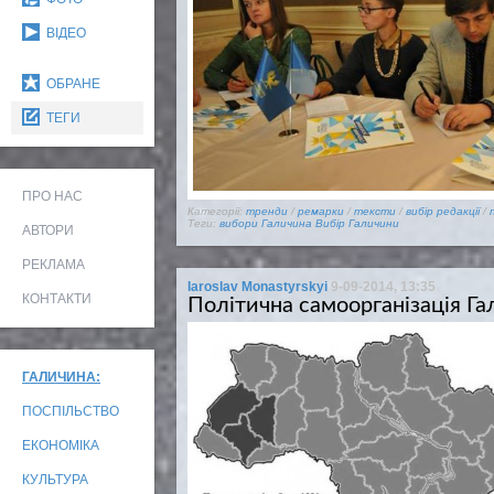
ВІДЕО
ОБРАНЕ
ТЕГИ
ПРО НАС
Категорії:
тренди
/
ремарки
/
тексти
/
вибір редакції
/
Теги:
вибори
Галичина
Вибір Галичини
АВТОРИ
РЕКЛАМА
Iaroslav Monastyrskyi
9-09-2014, 13:35
КОНТАКТИ
Політична самоорганізація Га
ГАЛИЧИНА:
ПОСПІЛЬСТВО
ЕКОНОМІКА
КУЛЬТУРА