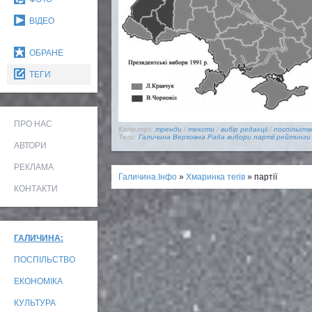
ВІДЕО
ОБРАНЕ
ТЕГИ
ПРО НАС
Категорії:
тренди
/
тексти
/
вибір редакції
/
поспільств
Теги:
Галичина
Верховна Рада
вибори
партії
рейтинги
АВТОРИ
РЕКЛАМА
Галичина.Інфо
»
Хмаринка тегів
» партії
КОНТАКТИ
ГАЛИЧИНА:
ПОСПІЛЬСТВО
ЕКОНОМІКА
КУЛЬТУРА