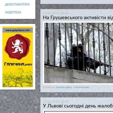
ДЕМОТИВАТОРИ
АУДІОТЕКА
23-01-2014, 10:58
На Грушевського активісти ві
Категорії:
решта світу
/
поспільство
23-01-2014, 08:45
У Львові сьогодні день жалоб