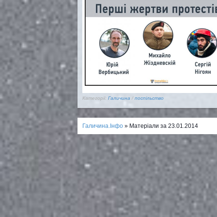
Категорії:
Галичина
/
поспільство
Галичина.Інфо
» Матеріали за 23.01.2014