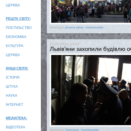
ЦЕРКВА
РЕШТА СВІТУ:
ПОСПІЛЬСТВО
Категорії:
решта світу
/
поспільство
ЕКОНОМІКА
23-01-2014, 13:02
КУЛЬТУРА
Львів’яни захопили будівлю 
ЦЕРКВА
ИНШІ СВІТИ:
ІСТОРІЯ
ШТУКА
НАУКА
ІНТЕРНЕТ
МЕДІАТЕКА:
ВІДЕОТЕКА
Категорії:
Галичина
/
поспільство