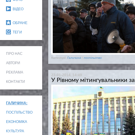
ВІДЕО
ОБРАНЕ
ТЕГИ
ПРО НАС
Категорії:
Галичина
/
поспільство
АВТОРИ
РЕКЛАМА
23-01-2014, 14:49
У Рівному мітингувальники 
КОНТАКТИ
ГАЛИЧИНА:
ПОСПІЛЬСТВО
ЕКОНОМІКА
КУЛЬТУРА