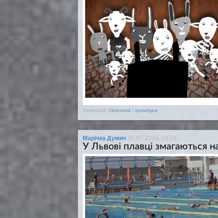
Категорії:
Галичина
/
культура
Марічка Думич
15-07-2014, 14:51
У Львові плавці змагаються на