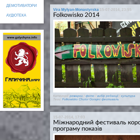
ДЕМОТИВАТОРИ
Vira Mylyan-Monastyrska
15-07-2014, 23:55
Folkowisko 2014
АУДІОТЕКА
Категорії:
ремарки
/
фото
/
вибір редакції
/
культура
Теги:
Folkowisko
Chutor Gorajec
фестиваль
15-07-2014, 17:03
Міжнародний фестиваль коро
програму показів