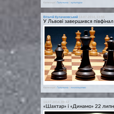
Категорії:
Галичина
/
культура
Віталій Кулачковський
14-07-2014, 13:50
У Львові завершився півфінал
Категорії:
Галичина
/
поспільство
14-07-2014, 09:42
«Шахтар» і «Динамо» 22 липня