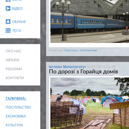
ВІДЕО
ОБРАНЕ
ТЕГИ
Категорії:
Галичина
/
поспільство
ПРО НАС
АВТОРИ
Iaroslav Monastyrskyi
16-07-2014, 12:36
РЕКЛАМА
По дорозі з Горайця домів
КОНТАКТИ
ГАЛИЧИНА:
ПОСПІЛЬСТВО
ЕКОНОМІКА
КУЛЬТУРА