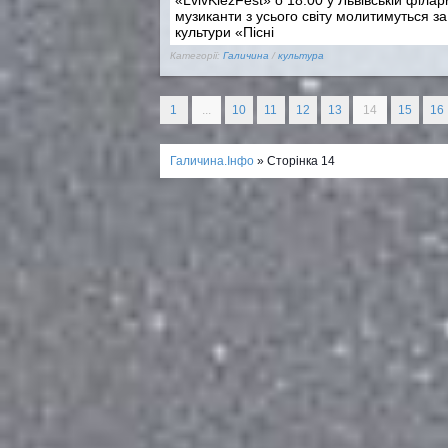
музиканти з усього світу молитимуться з
культури «Пісні
Категорії:
Галичина
/
культура
1
...
10
11
12
13
14
15
16
Галичина.Інфо
» Сторінка 14