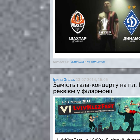
Категорії:
Галичина
/
поспільство
Ірина Знась
13-07-2014, 15:05
Замість гала-концерту на пл. 
реквієм у філармонії
«LvivKlezFest» о 18:00 у Львівській філар