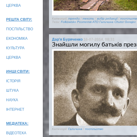
ЦЕРКВА
Категорії:
тренди
/
тексти
/
вибір редакції
/
поспільств
РЕШТА СВІТУ:
Теги:
Folkowisko
Розточчя
АТО
Галичина
Chutor Gorajec
ПОСПІЛЬСТВО
ЕКОНОМІКА
Дар'я Буряченко
16-07-2014, 08:31
Знайшли могилу батьків пре
КУЛЬТУРА
ЦЕРКВА
ИНШІ СВІТИ:
ІСТОРІЯ
ШТУКА
НАУКА
ІНТЕРНЕТ
МЕДІАТЕКА:
Категорії:
Галичина
/
поспільство
ВІДЕОТЕКА