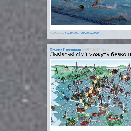
Категорії:
Галичина
/
поспільство
Оксана Панчишин
14-07-2014, 20:03
Львівські сім’ї можуть безкош