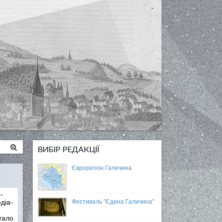
ВИБІР РЕДАКЦІЇ
Єврорегіон Галичина
-
Фестиваль "Єдина Галичина"
діа-
тало