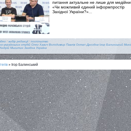
питання актуальне не лише для медійник
«Чи можливий єдиний інформпростір
Західної України?»...
ідео
/
вибір редакції
/
поспільство
о-українських студій
Олег Хавич
Володимир Павлів
Остап Дроздов
Ігор Балинський
Мик
Андрій Микитин
Західна Україна
тегів
» Ігор Балинський