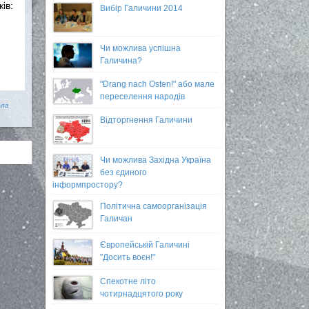
ів:
Вибір Галичини 2014
Чи можлива успішна
Галичина?
"Drang nach Osten!" або мале
переселення народів
ола
Відторгнення Галичини
Чи можлива Західна Україна
без єдиного
інформпростору?
Політична самоорганізація
Галичан
Європейській Галичині
"Досить воєн!"
Спекотне літо
чотирнадцятого року