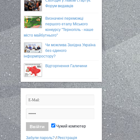
Сьогодні у Львові стартує
Форум видавців
Визначені переможці
першого етапу Міського
конкурсу "Тернопіль - наше
місто майбутнього"
Чи можлива Західна Україна
без єдиного
інформпростору?
Відторгнення Галичини
Чужий компютер
Забули пароль?
/
Реєстрація