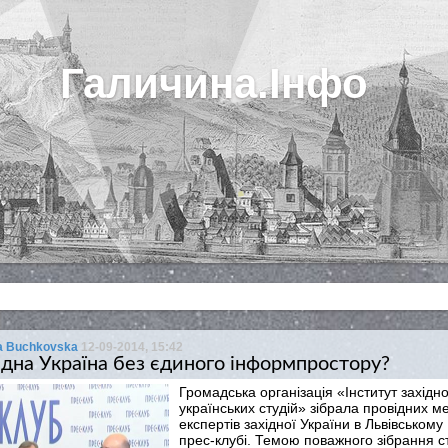
Галичина.Інфо
iia Buchkovska
12-09-2014, 15:42
дна Україна без єдиного інформпростору?
Громадська організація «Інститут західно
українських студій» зібрала провідних ме
експертів західної України в Львівському
прес-клубі. Темою поважного зібрання с