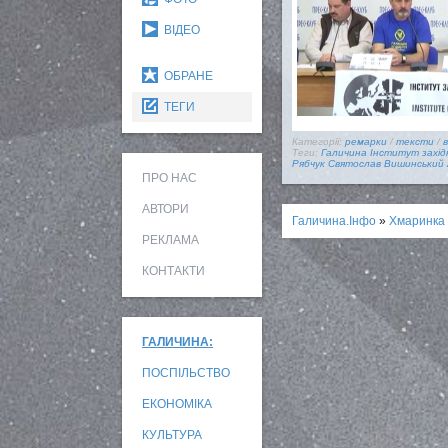
ВІДЕО
ОБРАНЕ
ТЕГИ
Категорії:
ремарки
/
тексти
/
в
Теги:
Галичина
Інститут західн
Рябчук
Святослав Вишинський
ПРО НАС
АВТОРИ
Галичина.Інфо
»
Хмаринка 
РЕКЛАМА
КОНТАКТИ
ГАЛИЧИНА:
ПОСПІЛЬСТВО
ЕКОНОМІКА
КУЛЬТУРА