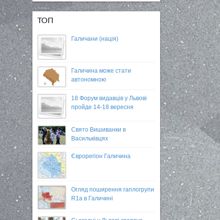
ТОП
Галичани (нація)
Галичина може стати
автономною
18 Форум видавців у Львові
пройде 14-18 вересня
Свято Вишиванки в
Васильківцях
Єврорегіон Галичина
Огляд поширення гаплогрупи
R1a в Галичині