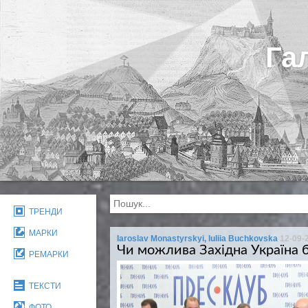
Га
ТРЕНДИ
МАРКИ
Iaroslav Monastyrskyi, Iuliia Buchkovska
12-09-
Чи можлива Західна Україна 
РЕМАРКИ
ТЕКСТИ
ФОТО