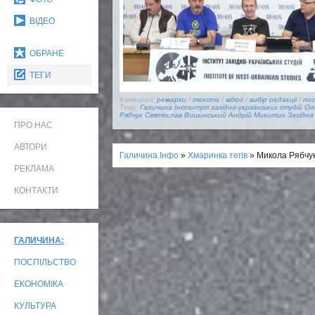
ВІДЕО
ОБРАНЕ
ТЕГИ
Категорії:
ремарки
/
тексти
/
відео
/
вибір редакції
/
пос
Теги:
Галичина
Інститут західно-українських студій
Ол
Рябчук
Святослав Вишинський
Андрій Микитин
Західна
ПРО НАС
АВТОРИ
Галичина.Інфо
»
Хмаринка тегів
» Микола Рябчу
РЕКЛАМА
КОНТАКТИ
ГАЛИЧИНА:
ПОСПІЛЬСТВО
ЕКОНОМІКА
КУЛЬТУРА